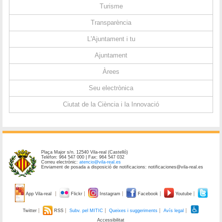
Turisme
Transparència
L'Ajuntament i tu
Ajuntament
Àrees
Seu electrònica
Ciutat de la Ciència i la Innovació
Plaça Major s/n. 12540 Vila-real (Castelló)
Telèfon: 964 547 000 | Fax: 964 547 032
Correu electrònic:
atencio@vila-real.es
Enviament de posada a disposició de notificacions: notificaciones@vila-real.es
App Vila-real
Flickr
Instagram
Facebook
Youtube
Twitter
RSS
Subv. pel MITIC
Queixes i suggeriments
Avís legal
Accessibilitat