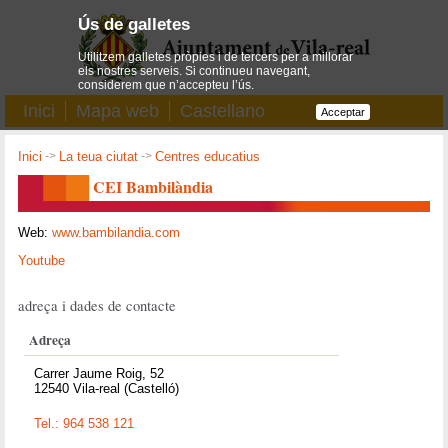
Ús de galletes
Utilitzem galletes pròpies i de tercers per a millorar
els nostres serveis. Si continueu navegant,
considerem que n’accepteu l’ús.
Inici
Mapa web
Castellano
Acceptar
Inici
->
La teua ciutat
->
Centres educatius
CEI Bambilàndia
Web:
www.bambilandia.com
Youtube
adreça i dades de contacte
Adreça
Carrer Jaume Roig, 52
12540 Vila-real (Castelló)
Tel.: 964 538 121