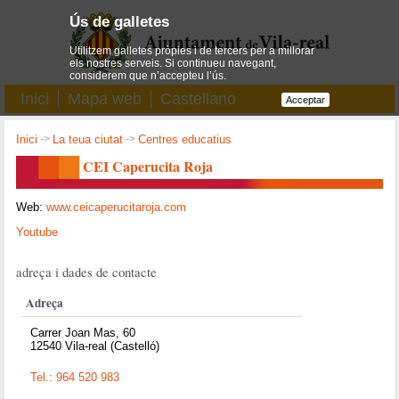
Ús de galletes
Utilitzem galletes pròpies i de tercers per a millorar
els nostres serveis. Si continueu navegant,
considerem que n’accepteu l’ús.
Inici
Mapa web
Castellano
Acceptar
Inici
->
La teua ciutat
->
Centres educatius
CEI Caperucita Roja
Web:
www.ceicaperucitaroja.com
Youtube
adreça i dades de contacte
Adreça
Carrer Joan Mas, 60
12540 Vila-real (Castelló)
Tel.: 964 520 983