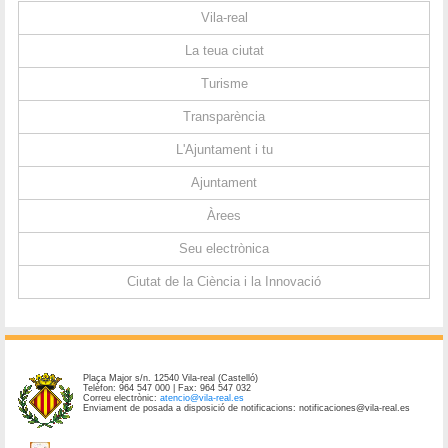
Vila-real
La teua ciutat
Turisme
Transparència
L'Ajuntament i tu
Ajuntament
Àrees
Seu electrònica
Ciutat de la Ciència i la Innovació
Plaça Major s/n. 12540 Vila-real (Castelló)
Telèfon: 964 547 000 | Fax: 964 547 032
Correu electrònic:
atencio@vila-real.es
Enviament de posada a disposició de notificacions: notificaciones@vila-real.es