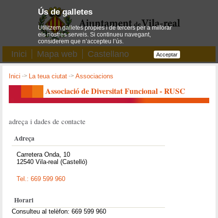
Ús de galletes
Utilitzem galletes pròpies i de tercers per a millorar
els nostres serveis. Si continueu navegant,
considerem que n’accepteu l’ús.
Inici
Mapa web
Castellano
Acceptar
Inici
->
La teua ciutat
->
Associacions
Associació de Diversitat Funcional - RUSC
adreça i dades de contacte
Adreça
Carretera Onda, 10
12540 Vila-real (Castelló)
Tel.: 669 599 960
Horari
Consulteu al telèfon: 669 599 960