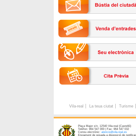
Vila-real
La teua ciutat
Turisme
Plaça Major s/n. 12540 Vila-real (Castelló)
Telèfon: 964 547 000 | Fax: 964 547 032
Correu electrònic:
atencio@vila-real.es
Enviament de posada a disposició de notificac