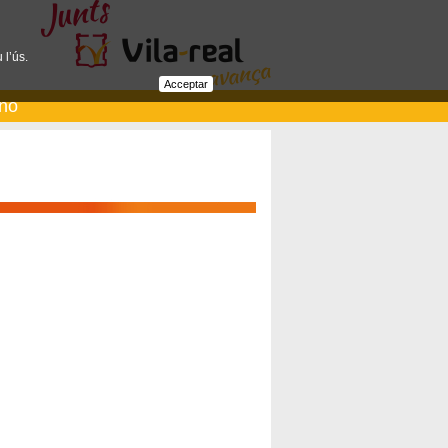
 l’ús.
Acceptar
ano