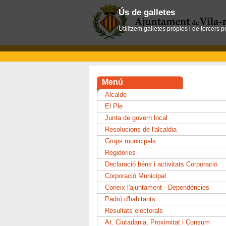
Ús de galletes
Utilitzem galletes pròpies i de tercers 
Menú
Alcalde
El Ple
Junta de govern local
Resolucions de l'alcaldia
Grups municipals
Regidories
Declaració béns i activitats Corporació
Corporació Municipal
Coneix l'ajuntament - Dependències
Padró d'habitants
Resultats electorals
At. Ciutadania, Proximitat i Consum