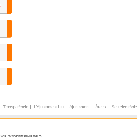
Transparència
L'Ajuntament i tu
Ajuntament
Àrees
Seu electròni
ions: notificaciones@vila-real.es