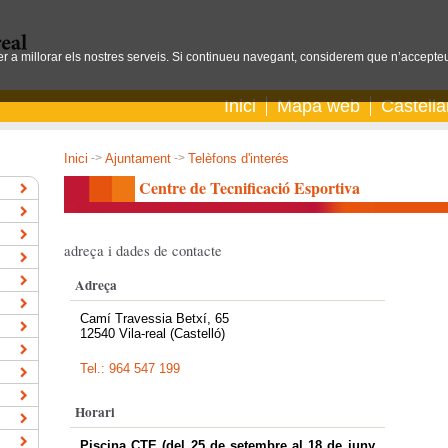
per a millorar els nostres serveis. Si continueu navegant, considerem que n’accepteu
Inici
Mapa web
Castell
Inici
->
Ajuntament
->
Telèfons d'interés
Centre de Tecnificació Esportiva
adreça i dades de contacte
Adreça
Camí Travessia Betxí, 65
12540 Vila-real (Castelló)
Tel.: 964 547 199
Horari
Piscina CTE (del 25 de setembre al 18 de juny