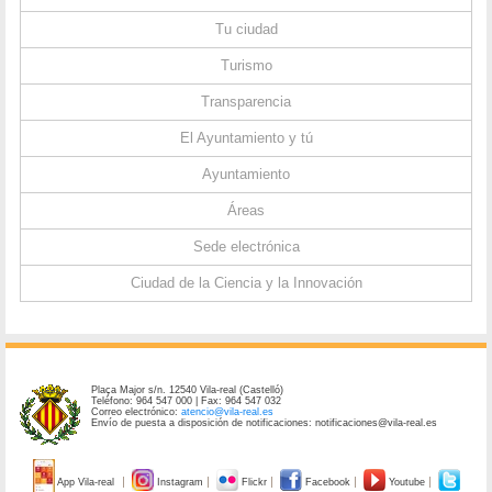
Tu ciudad
Turismo
Transparencia
El Ayuntamiento y tú
Ayuntamiento
Áreas
Sede electrónica
Ciudad de la Ciencia y la Innovación
Plaça Major s/n. 12540 Vila-real (Castelló)
Teléfono: 964 547 000 | Fax: 964 547 032
Correo electrónico:
atencio@vila-real.es
Envío de puesta a disposición de notificaciones: notificaciones@vila-real.es
App Vila-real
Instagram
Flickr
Facebook
Youtube