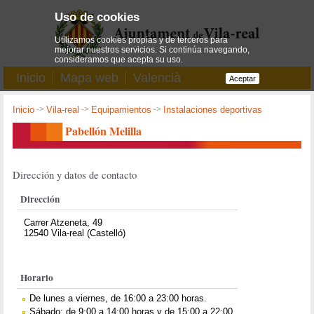
Uso de cookies
Utilizamos cookies propias y de terceros para
mejorar nuestros servicios. Si continúa navegando,
consideramos que acepta su uso.
Inicio
Mapa web
Valencià
Aceptar
Inicio
->
Vila-real
->
Equipamientos
->
Instalaciones deportivas
Pabellón Melilla
Dirección y datos de contacto
Dirección
Carrer Atzeneta, 49
12540 Vila-real (Castelló)
Horario
De lunes a viernes, de 16:00 a 23:00 horas.
Sábado: de 9:00 a 14:00 horas y de 15:00 a 22:00