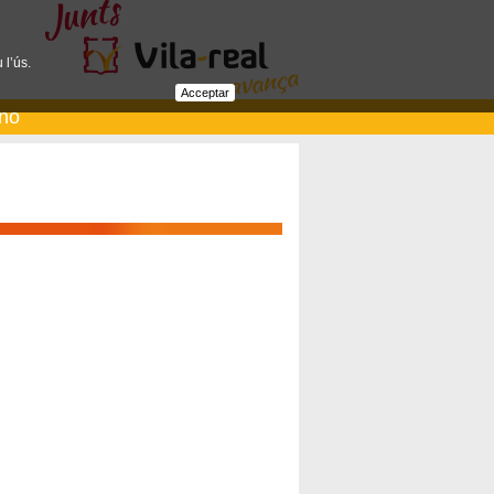
 l’ús.
Acceptar
ano