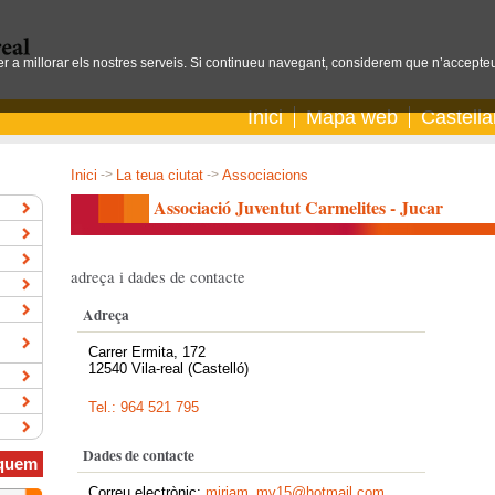
per a millorar els nostres serveis. Si continueu navegant, considerem que n’accepteu
Inici
Mapa web
Castell
Inici
->
La teua ciutat
->
Associacions
Associació Juventut Carmelites - Jucar
adreça i dades de contacte
Adreça
Carrer Ermita, 172
12540 Vila-real (Castelló)
Tel.: 964 521 795
Dades de contacte
quem
Correu electrònic:
miriam_mv15@hotmail.com