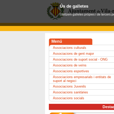
Ús de galletes
Utilitzem galletes pròpies i de tercers 
Menú
Associacions culturals
Associacions de gent major
Associacions de suport social - ONG
Associacions de veïns
Associacions esportives
Associacions empresarials i entitats de
suport al negoci
Associacions Juvenils
Associacions sanitàries
Associacions socials
Desta