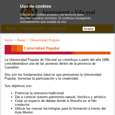
Uso de cookies
Utilizamos cookies propias y de terceros para
mejorar nuestros servicios. Si continúa navegando,
consideramos que acepta su uso.
Inicio
Mapa web
Valencià
Aceptar
Inicio
->
Áreas
->
Universidad Popular
Universidad Popular
La Universidad Popular de Vila-real se constituye a partir del año 1986,
considerándose una de las pioneras dentro de la provincia de
Castellón.
Dos son los fundamentos básicos que promueven la Universidad
Popular: fomentar la participación y la creatividad.
Sus objetivos son:
Potenciar la artesanía tradicional
Dar a conocer nuestro patrimonio natural, histórico y artístico
Crear un espacio de debate donde la filosofía es el hilo
conductor
Utilizar las nuevas tecnologías para la formación a través del
Aula Mentor