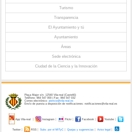
Turismo
Transparencia
El Ayuntamiento y tú
Ayuntamiento
Áreas
Sede electrónica
Ciudad de la Ciencia y la Innovación
Plaça Major s/n. 12540 Vila-real (Castelló)
Teléfono: 964 547 000 | Fax: 964 547 032
Correo electrónico:
atencio@vila-real.es
Envío de puesta a disposición de notificaciones: notificaciones@vila-real.es
App Vila-real
Instagram
Flickr
Facebook
Youtube
Twitter
RSS
Subv. por el MITyC
Quejas y sugerencias
Aviso legal