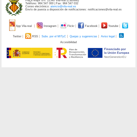
Plaça Major s/n. 12540 Vila-real (Castelló)
Teléfono: 964 547 000 | Fax: 964 547 032
Correo electrónico:
atencio@vila-real.es
Envío de puesta a disposición de notificaciones: notificaciones@vila-real.es
App Vila-real
Instagram
Flickr
Facebook
Youtube
Twitter
RSS
Subv. por el MITyC
Quejas y sugerencias
Aviso legal
Accesibilidad