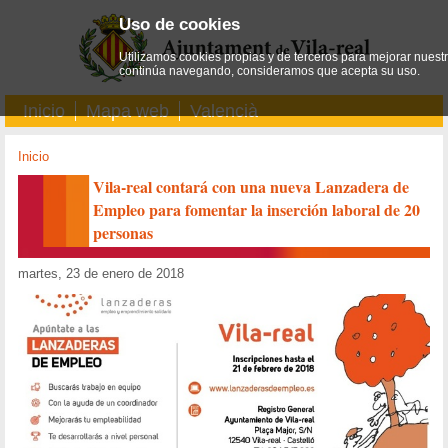
Uso de cookies
Utilizamos cookies propias y de terceros para mejorar nuestro
continúa navegando, consideramos que acepta su uso.
Inicio
Mapa web
Valencià
Inicio
Vila-real contará con una nueva Lanzadera de
Empleo para fomentar la inserción laboral de 20
personas
martes, 23 de enero de 2018