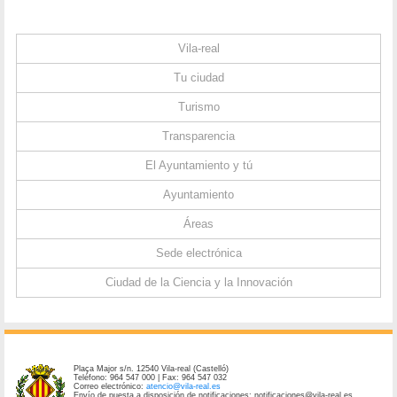
Vila-real
Tu ciudad
Turismo
Transparencia
El Ayuntamiento y tú
Ayuntamiento
Áreas
Sede electrónica
Ciudad de la Ciencia y la Innovación
Plaça Major s/n. 12540 Vila-real (Castelló)
Teléfono: 964 547 000 | Fax: 964 547 032
Correo electrónico:
atencio@vila-real.es
Envío de puesta a disposición de notificaciones: notificaciones@vila-real.es