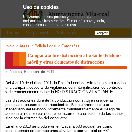
Uso de cookies
Utilizamos cookies propias y de terceros para
mejorar nuestros servicios. Si continúa navegando,
consideramos que acepta su uso.
Inicio
Mapa web
Valencià
Aceptar
Inicio
->
Áreas
->
Policia Local
->
Campañas
Campaña sobre distracción al volante (teléfono
móvil y otros elementos de distracción)
miércoles, 6 de abril de 2011
Del 4 al 10 de abril de 2011, la Policía Local de Vila-real llevará a cabo
una campaña especial de vigilancia, con intensificación de controles,
y de concienciación sobre la NO DISTRACCIÓN AL VOLANTE.
Las distracciones durante la conducción constituyen una de las
principales causas de los accidentes. Particularmente el uso
inadecuado del teléfono incrementa considerablemente el riesgo de
accidente, no solo por el empleo incorrecto o deficiente de las manos,
sino por la distracción del conductor.
En el año 2010 se produjeron en España 608 accidentes como
consecuencia de distracciones al volante con un total de 684