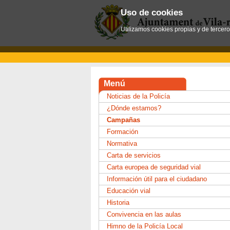
Uso de cookies
Utilizamos cookies propias y de tercer
Menú
Noticias de la Policía
¿Dónde estamos?
Campañas
Formación
Normativa
Carta de servicios
Carta europea de seguridad vial
Información útil para el ciudadano
Educación vial
Historia
Convivencia en las aulas
Himno de la Policía Local