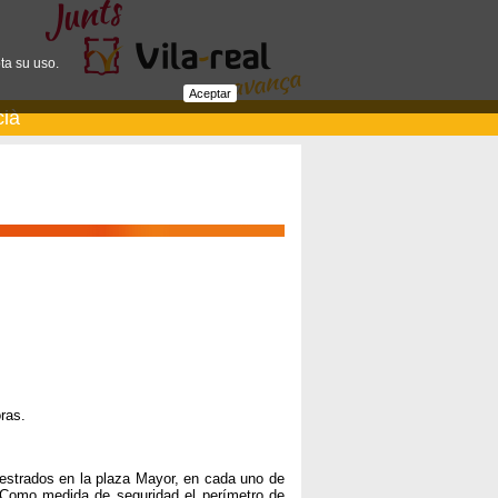
ta su uso.
Aceptar
cià
ras.
iestrados en la plaza Mayor, en cada uno de
. Como medida de seguridad el perímetro de