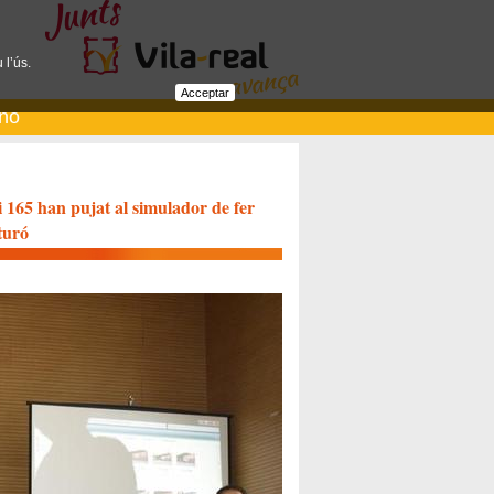
 l’ús.
Acceptar
ano
 i 165 han pujat al simulador de fer
turó