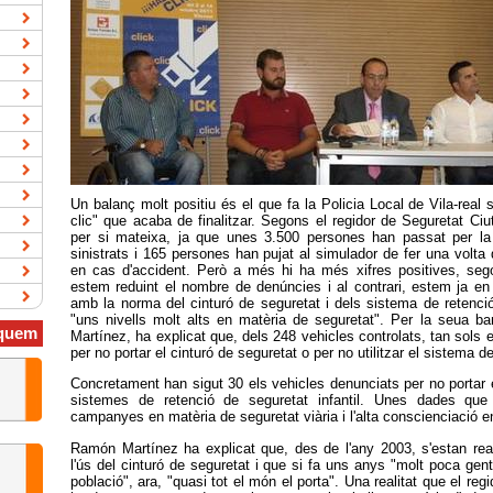
Un balanç molt positiu és el que fa la Policia Local de Vila-real 
clic" que acaba de finalitzar. Segons el regidor de Seguretat Ci
per si mateixa, ja que unes 3.500 persones han passat per la
sinistrats i 165 persones han pujat al simulador de fer una volt
en cas d'accident. Però a més hi ha més xifres positives, seg
estem reduint el nombre de denúncies i al contrari, estem ja 
amb la norma del cinturó de seguretat i dels sistema de retenció i
"uns nivells molt alts en matèria de seguretat". Per la seua ba
quem
Martínez, ha explicat que, dels 248 vehicles controlats, tan sols
per no portar el cinturó de seguretat o per no utilitzar el sistema de 
Concretament han sigut 30 els vehicles denunciats per no portar el 
sistemes de retenció de seguretat infantil. Unes dades que
campanyes en matèria de seguretat viària i l'alta conscienciació en
Ramón Martínez ha explicat que, des de l'any 2003, s'estan re
l'ús del cinturó de seguretat i que si fa uns anys "molt poca gent 
població", ara, "quasi tot el món el porta". Una realitat que el re