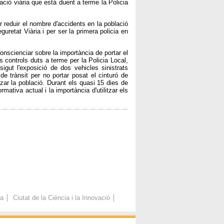
ació viària que està duent a terme la Policia
 reduir el nombre d'accidents en la població
retat Viària i per ser la primera policia en
onscienciar sobre la importància de portar el
s controls duts a terme per la Policia Local,
gut l'exposició de dos vehicles sinistrats
 trànsit per no portar posat el cinturó de
zar la població. Durant els quasi 15 dies de
mativa actual i la importància d'utilitzar els
ca
Ciutat de la Ciència i la Innovació