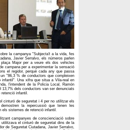
sobre la campanya "Subjecta't a la vida, fes
utadana, Javier Serralvo, els números parlen
 plaça Major per a veure els dos vehicles
a de campana per a experimentar la sensació
ons el regidor, perquè cada any que passa
en un "86,3 % de conductors que compleixen
nfantil". Una xifra que situa a Vila-real en
nda, l'intendent de la Policia Local, Ramón
 el 13,7% dels conductors van ser denunciats
retenció infantil.
cinturó de seguretat i 4 per no utilitzar els
 demostren la repercussió que tenen les
 els sistemes de retenció infantil.
alitzant campanyes de conscienciació sobre
utilitzava el cinturó de seguretat dins de la
gidor de Seguretat Ciutadana, Javier Serralvo,