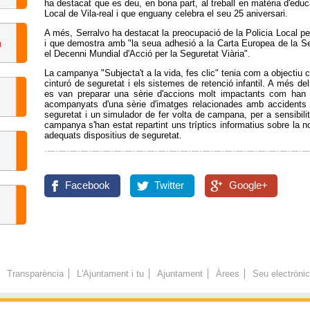
ha destacat que es deu, en bona part, al treball en matèria d'educ
Local de Vila-real i que enguany celebra el seu 25 aniversari.
A més, Serralvo ha destacat la preocupació de la Policia Local per
i que demostra amb "la seua adhesió a la Carta Europea de la Segu
el Decenni Mundial d'Acció per la Seguretat Viària".
La campanya "Subjecta't a la vida, fes clic" tenia com a objectiu c
cinturó de seguretat i els sistemes de retenció infantil. A més del
es van preparar una sèrie d'accions molt impactants com han si
acompanyats d'una sèrie d'imatges relacionades amb accidents de
seguretat i un simulador de fer volta de campana, per a sensibilit
campanya s'han estat repartint uns tríptics informatius sobre la nor
adequats dispositius de seguretat.
Facebook
Twitter
Google+
Transparència
L'Ajuntament i tu
Ajuntament
Àrees
Seu electròni