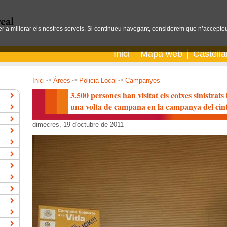
per a millorar els nostres serveis. Si continueu navegant, considerem que n’accepteu
Inici
Mapa web
Castell
Inici
->
Àrees
->
Policia Local
->
Campanyes
3.500 persones han visitat els cotxes sinistrats
una volta de campana en la campanya del cin
dimecres, 19 d'octubre de 2011