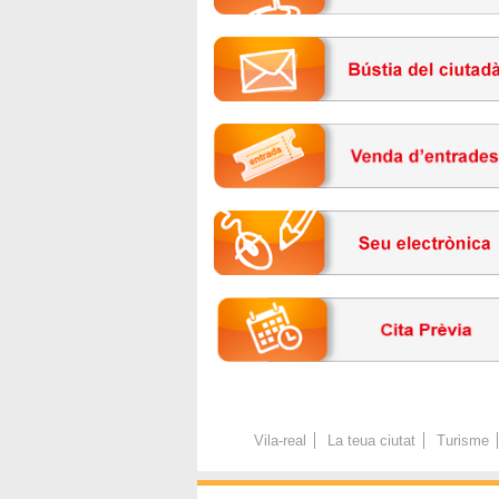
Vila-real
La teua ciutat
Turisme