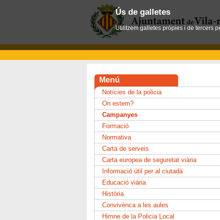
Ús de galletes
Utilitzem galletes pròpies i de tercers 
Menú
Notícies de la policia
On estem?
Campanyes
Formació
Normativa
Carta de serveis
Carta europea de seguretat viària
Informació útil per al ciutadà
Educació viària
Història
Convivènca a les aules
Himne de la Policia Local