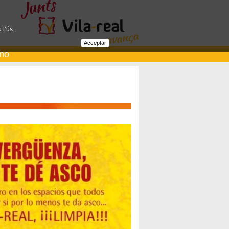
 l’ús.
Acceptar
ano