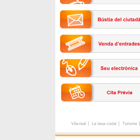
Vila-real
La teua ciutat
Turisme