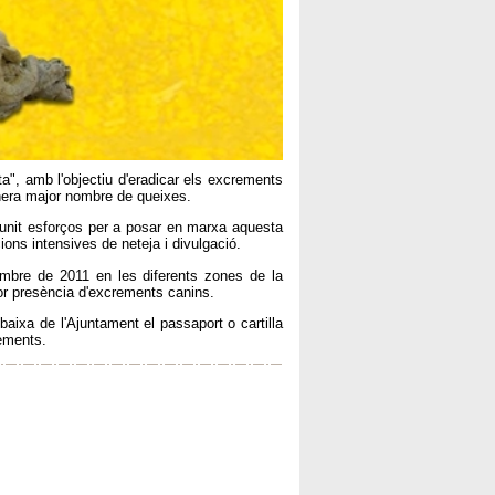
a", amb l'objectiu d'eradicar els excrements
nera major nombre de queixes.
n unit esforços per a posar en marxa aquesta
cions intensives de neteja i divulgació.
bre de 2011 en les diferents zones de la
or presència d'excrements canins.
aixa de l'Ajuntament el passaport o cartilla
rements.