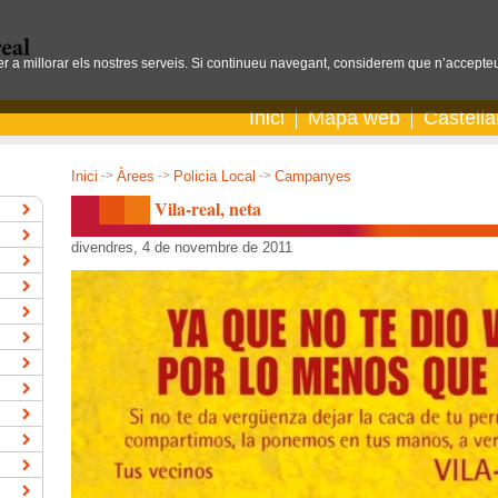
per a millorar els nostres serveis. Si continueu navegant, considerem que n’accepteu
Inici
Mapa web
Castell
Inici
->
Àrees
->
Policia Local
->
Campanyes
Vila-real, neta
divendres, 4 de novembre de 2011