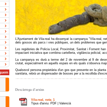
L'Ajuntament de Vila-real ha dissenyat la campanya "Vila-real, net
dels gossos als parcs i vies públiques, un dels problemes que ge
Les regidories de Policia Local, Proximitat, Sanitat i Foment ha
impactant iniciativa que combina cartelleria, vigilància policial, ac
La campanya es durà a terme del 2 de novembre al 9 de desem
ciutat, especialment en aquells espais en els quals s'observa maj
Qualsevol persona propietària d'un gos que presente en la planta b
quem
sanitària, rebrà un dispensador de bosses per a la recollida d'exc
Descàrrega d’arxius
Vila-real, neta_1
Tipus d'arxiu: PDF | Valencià