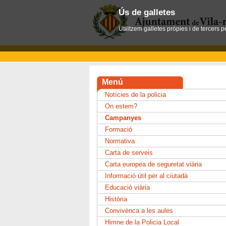
Ús de galletes
Utilitzem galletes pròpies i de tercers 
Menú
Notícies de la policia
On estem?
Campanyes
Formació
Normativa
Carta de serveis
Carta europea de seguretat viària
Informació útil per al ciutadà
Educació viària
Història
Convivènca a les aules
Himne de la Policia Local