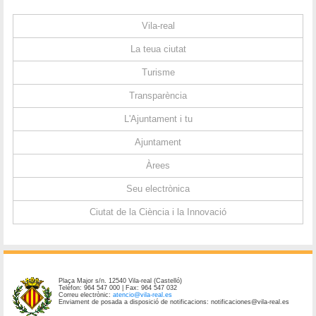
Vila-real
La teua ciutat
Turisme
Transparència
L'Ajuntament i tu
Ajuntament
Àrees
Seu electrònica
Ciutat de la Ciència i la Innovació
Plaça Major s/n. 12540 Vila-real (Castelló)
Telèfon: 964 547 000 | Fax: 964 547 032
Correu electrònic:
atencio@vila-real.es
Enviament de posada a disposició de notificacions: notificaciones@vila-real.es