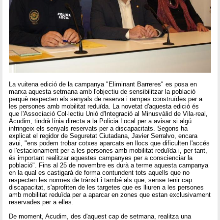
La vuitena edició de la campanya "Eliminant Barreres" es posa en
marxa aquesta setmana amb l'objectiu de sensibilitzar la població
perquè respecten els senyals de reserva i rampes construïdes per a
les persones amb mobilitat reduïda. La novetat d'aquesta edició és
que l'Associació Col·lectiu Unió d'Integració al Minusvàlid de Vila-real,
Acudim, tindrà línia directa a la Policia Local per a avisar si algú
infringeix els senyals reservats per a discapacitats. Segons ha
explicat el regidor de Seguretat Ciutadana, Javier Serralvo, encara
avui, "ens podem trobar cotxes aparcats en llocs que dificulten l'accés
o l'estacionament per a les persones amb mobilitat reduïda i, per tant,
és important realitzar aquestes campanyes per a conscienciar la
població". Fins al 25 de novembre es durà a terme aquesta campanya
en la qual es castigarà de forma contundent tots aquells que no
respecten les normes de trànsit i també als que, sense tenir cap
discapacitat, s'aprofiten de les targetes que es lliuren a les persones
amb mobilitat reduïda per a aparcar en zones que estan exclusivament
reservades per a elles.
De moment, Acudim, des d'aquest cap de setmana, realitza una