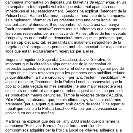
campanya informativa on deposita uns butlletins
de reprimenda
, en un
to simpàtic, a tots aquells vehicles que estan mal aparcats i que
impedeixen el seu estacionament. Segons ha explicat l'intendent de la
Policia Local, Ramón Martínez, aquesta primera fase de la campanya
és simplement informativa i es presenta amb una certa ironia, no
obstant això, el dimecres 9 de novembre, s'iniciarà una campanya
"molt contundent i taxativa" contra tots els infractors que aparquen en
les zones reservades per a minusvàlids. A més, altres de les novetats
d'enguany és que també es denunciarà totes aquelles persones que,
sense cap discapacitat, estan utilitzant malament i s'aprofiten de la
targeta que s'entrega a les persones amb discapacitat per a aparcar en
llocs que estan exclusivament reservats per a elles.
Segons el regidor de Seguretat Ciutadana, Javier Serralvo, és
important que la ciutadania siga conscient de la necessitat de
respectar aquests senyals i no deixar el cotxe ni que siga per poc de
temps en els llocs reservats per a les persones amb mobilitat reduïda
ja que dificultem la lliure circulació i, per tant, l'estem immobilitzant. A
aquest respecte, l'intendent de la Policia Local ha assenyalat que la
població cada vegada és més sensible i té una major respecte a les
dificultats de mobilitat amb què es troben aquest col·lectiu i per això
es produeixen menys denúncies. També la vicepresidenta d'Acudim,
Pilar Poles, ha observat que, en els últims anys, la ciutat està més
preparada "per a la gent que anem amb cadira de rodes" i ha agraït el
treball que realitza la Policia Local de Vila-real per a conscienciar la
població en aquesta matèria.
Martínez ha explicat que des de l'any 2003 s'està duent a terme la
campanya "Eliminant Barreres" i que forma part d'un dels
compromisos adquirits per la Policia Local de Vila-real adherida a la