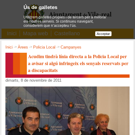
Ús de galletes
Utilitzem galletes pròpies i de tercers per a millorar
els nostres serveis. Si continueu navegant,
considerem que n’accepteu l’ús.
Inici
Mapa web
Castellano
Acceptar
Inici
->
Àrees
->
Policia Local
->
Campanyes
Acudim tindrà línia directa a la Policia Local per
a avisar si algú infringeix els senyals reservats per
a discapacitats
dimarts, 8 de novembre de 2011