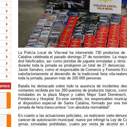
La Policía Local de Vila-real ha intervenido 730 productos de
Catalina celebrada el pasado domingo 27 de noviembre. La mayo
dvd falsificados, así como pistolas de juguete simuladas y otros
durante toda la jornada se produjeron un total de 27 denuncias.
Javier Serralvo, como el responsable de Comercio y Fomento Ec
satisfactoriamente el desarrollo de la tradicional feria vila-real
toda la jornada, pasaron más de 100.000 personas.
amos
Batalla ha destacado sobre todo la ausencia de incidentes dest
visitantes recibida por los 260 puestos de productos típicos, como
instalados en la plaza Mayor y calles Major Sant Doménech
Penitència y Hospital. En este sentido, los responsables municip
el dispositivo especial de Santa Catalina, formado por una tre
jornada de feria transcurriese "con absoluta normalidad".
En cuanto a las actuaciones policiales, se realizaron siete denunc
carecer de autorización municipal; nueve por infringir la Ley de 
armas simuladas prohibidas; cuatro por venta de alcohol en la