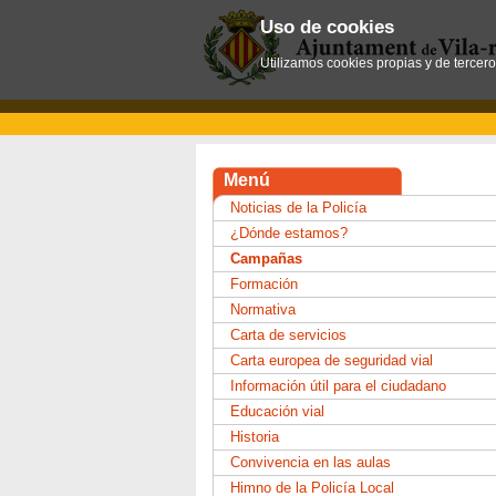
Uso de cookies
Utilizamos cookies propias y de tercer
Menú
Noticias de la Policía
¿Dónde estamos?
Campañas
Formación
Normativa
Carta de servicios
Carta europea de seguridad vial
Información útil para el ciudadano
Educación vial
Historia
Convivencia en las aulas
Himno de la Policía Local