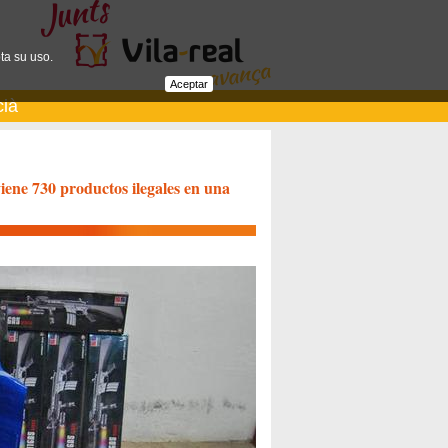
ta su uso.
Aceptar
cià
viene 730 productos ilegales en una