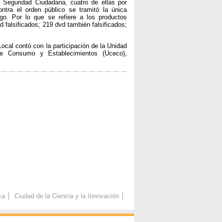
a Seguridad Ciudadana, cuatro de ellas por
ontra el orden público se tramitó la única
ngo. Por lo que se refiere a los productos
d falsificados; 219 dvd también falsificados;
 Local contó con la participación de la Unidad
e Consumo y Establecimientos (Uceco),
ca
Ciudad de la Ciencia y la Innovación