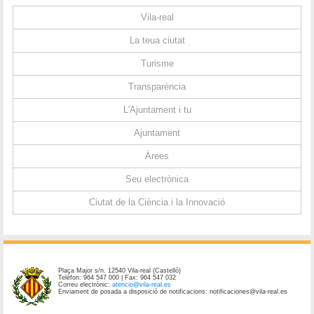
Vila-real
La teua ciutat
Turisme
Transparència
L'Ajuntament i tu
Ajuntament
Àrees
Seu electrònica
Ciutat de la Ciència i la Innovació
Plaça Major s/n. 12540 Vila-real (Castelló)
Telèfon: 964 547 000 | Fax: 964 547 032
Correu electrònic:
atencio@vila-real.es
Enviament de posada a disposició de notificacions: notificaciones@vila-real.es