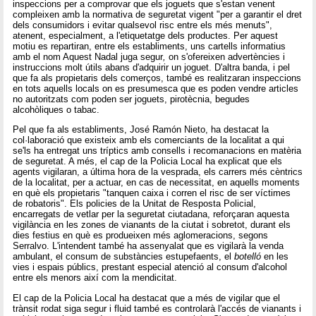
inspeccions per a comprovar que els joguets que s'estan venent
compleixen amb la normativa de seguretat vigent "per a garantir el dret
dels consumidors i evitar qualsevol risc entre els més menuts",
atenent, especialment, a l'etiquetatge dels productes. Per aquest
motiu es repartiran, entre els establiments, uns cartells informatius
amb el nom Aquest Nadal juga segur
,
on s'ofereixen advertències i
instruccions molt útils abans d'adquirir un joguet. D'altra banda, i pel
que fa als propietaris dels comerços, també es realitzaran inspeccions
en tots aquells locals on es presumesca que es poden vendre articles
no autoritzats com poden ser joguets, pirotècnia, begudes
alcohòliques o tabac.
Pel que fa als establiments, José Ramón Nieto, ha destacat la
col·laboració que existeix amb els comerciants de la localitat a qui
se'ls ha entregat uns tríptics amb consells i recomanacions en matèria
de seguretat. A més, el cap de la Policia Local ha explicat que els
agents vigilaran, a última hora de la vesprada, els carrers més cèntrics
de la localitat, per a actuar, en cas de necessitat, en aquells moments
en què els propietaris "tanquen caixa i corren el risc de ser víctimes
de robatoris". Els policies de la Unitat de Resposta Policial,
encarregats de vetlar per la seguretat ciutadana, reforçaran aquesta
vigilància en les zones de vianants de la ciutat i sobretot, durant els
dies festius en què es produeixen més aglomeracions, segons
Serralvo. L'intendent també ha assenyalat que es vigilarà la venda
ambulant, el consum de substàncies estupefaents, el
botelló
en les
vies i espais públics, prestant especial atenció al consum d'alcohol
entre els menors així com la mendicitat.
El cap de la Policia Local ha destacat que a més de vigilar que el
trànsit rodat siga segur i fluid també es controlarà l'accés de vianants i