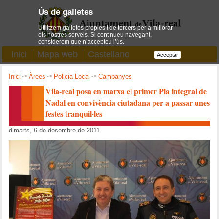
Ús de galletes
Utilitzem galletes pròpies i de tercers per a millorar
els nostres serveis. Si continueu navegant,
considerem que n’accepteu l’ús.
Inici
Mapa web
Castellano
Acceptar
Inici
->
Àrees
->
Policia Local
->
Campanyes
Vila-real posa en marxa el primer Pla integral de
Nadal en convivència ciutadana per a passar unes
festes tranquil·les
dimarts, 6 de desembre de 2011