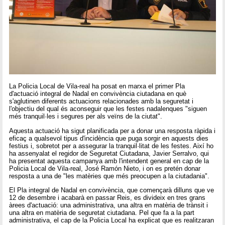
La Policia Local de Vila-real ha posat en marxa el primer Pla
d'actuació integral de Nadal en convivència ciutadana en què
s'aglutinen diferents actuacions relacionades amb la seguretat i
l'objectiu del qual és aconseguir que les festes nadalenques "siguen
més tranquil·les i segures per als veïns de la ciutat".
Aquesta actuació ha sigut planificada per a donar una resposta ràpida i
eficaç a qualsevol tipus d'incidència que puga sorgir en aquests dies
festius i, sobretot per a assegurar la tranquil·litat de les festes. Així ho
ha assenyalat el regidor de Seguretat Ciutadana, Javier Serralvo, qui
ha presentat aquesta campanya amb l'intendent general en cap de la
Policia Local de Vila-real, José Ramón Nieto, i on es pretén donar
resposta a una de "les matèries que més preocupen a la ciutadania".
El Pla integral de Nadal en convivència, que començarà dilluns que ve
12 de desembre i acabarà en passar Reis, es divideix en tres grans
àrees d'actuació: una administrativa, una altra en matèria de trànsit i
una altra en matèria de seguretat ciutadana. Pel que fa a la part
administrativa, el cap de la Policia Local ha explicat que es realitzaran