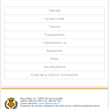
Vila-real
La teua ciutat
Turisme
Transparència
L'Ajuntament i tu
Ajuntament
Àrees
Seu electrònica
Ciutat de la Ciència i la Innovació
Plaça Major s/n. 12540 Vila-real (Castelló)
Telèfon: 964 547 000 | Fax: 964 547 032
Correu electrònic:
atencio@vila-real.es
Enviament de posada a disposició de notificacions: notificaciones@vila-real.es