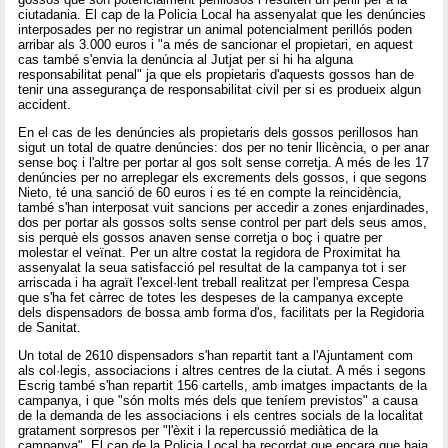
ciutadania. El cap de la Policia Local ha assenyalat que les denúncies
interposades per no registrar un animal potencialment perillós poden
arribar als 3.000 euros i "a més de sancionar el propietari, en aquest
cas també s'envia la denúncia al Jutjat per si hi ha alguna
responsabilitat penal" ja que els propietaris d'aquests gossos han de
tenir una assegurança de responsabilitat civil per si es produeix algun
accident.
En el cas de les denúncies als propietaris dels gossos perillosos han
sigut un total de quatre denúncies: dos per no tenir llicència, o per anar
sense boç i l'altre per portar al gos solt sense corretja. A més de les 17
denúncies per no arreplegar els excrements dels gossos, i que segons
Nieto, té una sanció de 60 euros i es té en compte la reincidència,
també s'han interposat vuit sancions per accedir a zones enjardinades,
dos per portar als gossos solts sense control per part dels seus amos,
sis perquè els gossos anaven sense corretja o boç i quatre per
molestar el veïnat. Per un altre costat la regidora de Proximitat ha
assenyalat la seua satisfacció pel resultat de la campanya tot i ser
arriscada i ha agraït l'excel·lent treball realitzat per l'empresa Cespa
que s'ha fet càrrec de totes les despeses de la campanya excepte
dels dispensadors de bossa amb forma d'os, facilitats per la Regidoria
de Sanitat.
Un total de 2610 dispensadors s'han repartit tant a l'Ajuntament com
als col·legis, associacions i altres centres de la ciutat. A més i segons
Escrig també s'han repartit 156 cartells, amb imatges impactants de la
campanya, i que "són molts més dels que teníem previstos" a causa
de la demanda de les associacions i els centres socials de la localitat
gratament sorpresos per "l'èxit i la repercussió mediàtica de la
campanya". El cap de la Policia Local ha recordat que encara que haja