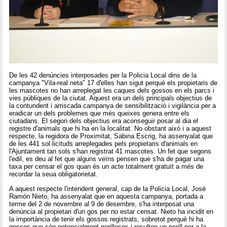
De les 42 denúncies interposades per la Policia Local dins de la
campanya "Vila-real neta" 17 d'elles han sigut perquè els propietaris de
les mascotes no han arreplegat les caques dels gossos en els parcs i
vies públiques de la ciutat. Aquest era un dels principals objectius de
la contundent i arriscada campanya de sensibilització i vigilància per a
eradicar un dels problemes que més queixes genera entre els
ciutadans. El segon dels objectius era aconseguir posar al dia el
registre d'animals que hi ha en la localitat. No obstant això i a aquest
respecte, la regidora de Proximitat, Sabina Escrig, ha assenyalat que
de les 441 sol·licituds arreplegades pels propietaris d'animals en
l'Ajuntament tan sols s'han registrat 41 mascotes. Un fet que segons
l'edil, es deu al fet que alguns veïns pensen que s'ha de pagar una
taxa per censar el gos quan és un acte totalment gratuït a més de
recordar la seua obligatorietat.
A aquest respecte l'intendent general, cap de la Policia Local, José
Ramón Nieto, ha assenyalat que en aquesta campanya, portada a
terme del 2 de novembre al 9 de desembre, s'ha interposat una
denúncia al propietari d'un gos per no estar censat. Nieto ha incidit en
la importància de tenir els gossos registrats, sobretot perquè hi ha
gossos que són potencialment perillosos i resulten un perill per a la