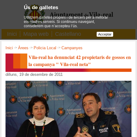
Ús de galletes
Utilitzem galletes pròpies i de tercers per a millorar
els nostres serveis. Si continueu navegant,
considerem que n’accepteu l’ús.
Inici
Mapa web
Castellano
Acceptar
Inici
->
Àrees
->
Policia Local
->
Campanyes
Vila-real ha denunciat 42 propietaris de gossos en
la campanya " Vila-real neta"
dilluns, 19 de desembre de 2011