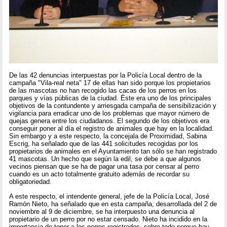
De las 42 denuncias interpuestas por la Policía Local dentro de la
campaña "Vila-real neta" 17 de ellas han sido porque los propietarios
de las mascotas no han recogido las cacas de los perros en los
parques y vías públicas de la ciudad. Éste era uno de los principales
objetivos de la contundente y arriesgada campaña de sensibilización y
vigilancia para erradicar uno de los problemas que mayor número de
quejas genera entre los ciudadanos. El segundo de los objetivos era
conseguir poner al día el registro de animales que hay en la localidad.
Sin embargo y a este respecto, la concejala de Proximidad, Sabina
Escrig, ha señalado que de las 441 solicitudes recogidas por los
propietarios de animales en el Ayuntamiento tan sólo se han registrado
41 mascotas. Un hecho que según la edil, se debe a que algunos
vecinos piensan que se ha de pagar una tasa por censar al perro
cuando es un acto totalmente gratuito además de recordar su
obligatoriedad.
A este respecto, el intendente general, jefe de la Policía Local, José
Ramón Nieto, ha señalado que en esta campaña, desarrollada del 2 de
noviembre al 9 de diciembre, se ha interpuesto una denuncia al
propietario de un perro por no estar censado. Nieto ha incidido en la
importancia de tener a los perros registrados, sobre todo porque hay