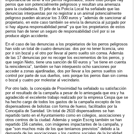
perros que son potencialmente peligrosos y resultan una amenaza
para la ciudadanía. El jefe de la Policía Local ha señalado que las
denuncias interpuestas por no registrar a un animal potencialmente
peligroso pueden alcanzar los 3.000 euros y "además de sancionar al
propietario, en este caso también se envía la denuncia al juzgado por
si hay alguna responsabilidad penal" ya que los propietarios de estos
perros han de tener un seguro de responsabilidad civil por si se
produce algún accidente.
En el caso de las denuncias a los propietarios de los perros peligrosos
han sido un total de cuatro denuncias: dos por no tener licencia, uno
por ir sin bozal y el otro por llevar al perro suelto sin correa. Además
de las 17 denuncias por no recoger los excrementos de los perros, y
que según Nieto, tiene una sanción de 60 euros y "se tiene en cuenta
la reincidencia", también se han interpuesto ocho sanciones por
acceder a zonas ajardinadas, dos por llevar a los perros sueltos sin
control por parte de sus dueños, seis porque los perros iban sin correa
o bozal y cuatro por molestar al vecindario.
Por otro lado, la concejala de Proximidad ha señalado su satisfacción
por el resultado de la campaña a pesar de lo arriesgada que era y ha
agradecido el excelente trabajo realizado por la empresa Cespa que se
ha hecho cargo de todos los gastos de la campaña excepto de los
dispensadores de bolsitas con forma de hueso, facilitados por la
Concejalía de Sanidad. Un total de 2610 dispensadores se han
repartido tanto en el Ayuntamiento como en colegios, asociaciones y
otros centros de la ciudad. Además y según Escrig también se han
repartido 156 carteles, con imágenes impactantes de la campaña, y
que "son muchos más de los que teníamos previstos" debido a la
demanda de las asociaciones y los centros sociales de la localidad