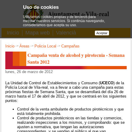
Uso de cookies
Utilizamos cookies propias y de terceros para
mejorar nuestros servicios. Si continúa navegando,
consideramos que acepta su uso.
Inicio
Mapa web
Valencià
Aceptar
Inicio
->
Áreas
->
Policia Local
->
Campañas
Campaña venta de alcohol y pirotecnia - Semana
Santa 2012
lunes, 26 de marzo de 2012
La Unidad de Control de Establecimientos y Consumo (
UCECO
) de la
Policía Local de Vila-real, va a llevar a cabo una campaña para estas
próximas fiestas de Semana Santa, que se desarrollará del día 26 de
marzo hasta el 17 de abril de 2012, y que se centrará en los siguientes
puntos:
Control de la venta ambulante de productos pirotécnicos y que
está totalmente prohibida.
Control de productos pirotécnicos en las tiendas y comercios,
realizando inspecciones a los mismos, y comprobando: que se
ajusten a normativa, que tengan las autorizaciones
correspondientes, y se vendan al público al que van