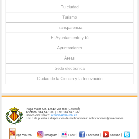
Tu ciudad
Turismo
Transparencia
El Ayuntamiento y tú
Ayuntamiento
Áreas
Sede electrónica
Ciudad de la Ciencia y la Innovación
Plaça Major s/n. 12540 Vila-real (Castelló)
Teléfono: 964 547 000 | Fax: 964 547 032
Correo electrónico:
atencio@vila-real.es
Envío de puesta a disposición de notificaciones: notificaciones@vila-real.es
App Vila-real
Instagram
Flickr
Facebook
Youtube