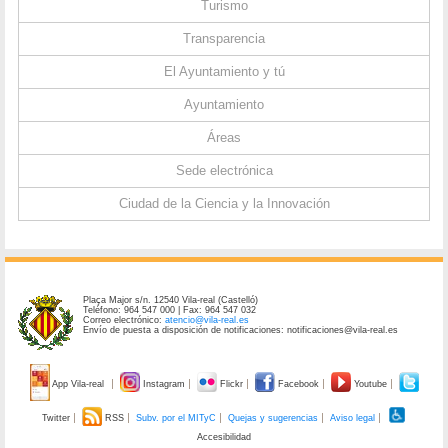
Turismo
Transparencia
El Ayuntamiento y tú
Ayuntamiento
Áreas
Sede electrónica
Ciudad de la Ciencia y la Innovación
Plaça Major s/n. 12540 Vila-real (Castelló)
Teléfono: 964 547 000 | Fax: 964 547 032
Correo electrónico:
atencio@vila-real.es
Envío de puesta a disposición de notificaciones: notificaciones@vila-real.es
App Vila-real
Instagram
Flickr
Facebook
Youtube
Twitter
RSS
Subv. por el MITyC
Quejas y sugerencias
Aviso legal
Accesibilidad