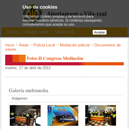
Uso de cookies
Utilizamos cookies propias y de terceros para
mejorar nuestros servicios. Si continúa navegando,
consideramos que acepta su uso.
Inicio
Mapa web
Valencià
Aceptar
Inicio
->
Áreas
->
Policia Local
->
Mediación policial
->
Documentos de
interés
Fotos II Congreso Mediación
martes, 17 de abril de 2012
Galería multimedia
Imágenes