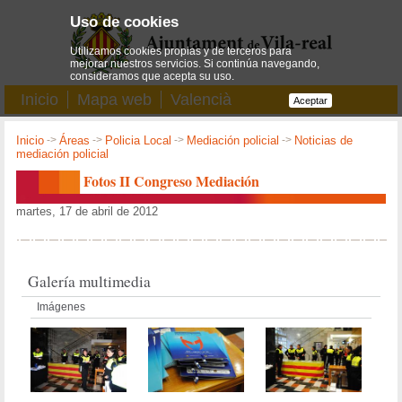
Uso de cookies
Utilizamos cookies propias y de terceros para
mejorar nuestros servicios. Si continúa navegando,
consideramos que acepta su uso.
Inicio
Mapa web
Valencià
Aceptar
Inicio
->
Áreas
->
Policia Local
->
Mediación policial
->
Noticias de
mediación policial
Fotos II Congreso Mediación
martes, 17 de abril de 2012
Galería multimedia
Imágenes