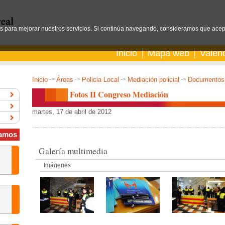
os para mejorar nuestros servicios. Si continúa navegando, consideramos que acep
Inicio
Mapa web
Valen
Inicio
->
Áreas
->
Policia Local
->
Mediación policial
->
Documentos 
Fotos II Congreso Mediación
martes, 17 de abril de 2012
amos
Galería multimedia
Imágenes