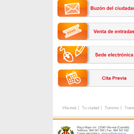
Vila-real
Tu ciudad
Turismo
Trans
Plaça Major s/n. 12540 Vila-real (Castelló)
Teléfono: 964 547 000 | Fax: 964 547 032
Correo electrónico:
atencio@vila-real.es