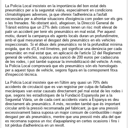
La Policia Local insisteix en la importància del bon estat dels
pneumàtics per a la seguretat viària, especialment en condicions
climatològiques adverses, ja que ofereix l'adherència a l'asfalt
necessària per a afrontar situacions d'exigència com poden ser els girs
o les frenades. No obstant això, afegeixen, la Direcció General de
Trànsit estima que un 27% dels cotxes tenen un risc molt elevat de
patir un accident per tenir els pneumàtics en mal estat. Per aquest
motiu, durant la campanya els agents locals duran un profundímetre,
amb el qual mesuraran el desgast dels pneumàtics en els vehicles
inspeccionats. Si el dibuix dels pneumàtics no té la profunditat mínima
exigida, que és d'1,6 mil·límetres, pot significar una denúncia per cada
pneumàtic en mal estat que, en aplicació de l'article 12 del Reglament
general de vehicles, suposa una sanció de 200 euros per cadascuna
de les rodes, i pot també suposar la immobilització del vehicle. A més,
la Policia Local comprovarà que els pneumàtics són els homologats
per a aquest tipus de vehicle, segons figura en la corresponent fitxa
d'inspecció tècnica.
La Policia Local insisteix que en l'últim any quasi un 70% dels
accidents de circulació que es van registrar per culpa de fallades
mecàniques van estar causats directament pel mal estat de les rodes i
que, segons les estadístiques de la Fundació Espanyola per a la
Seguretat Viària, un de cada cent accidents viaris a Espanya es deu
directament als pneumàtics. A més, recorden també que és important
circular amb la pressió recomanada pel fabricant, ja que una pressió
excessivament baixa suposa un major consum de combustible i major
desgast per als pneumàtics, mentre que una pressió més alta del que
es recomana suposa un risc d'
aquaplaning
en certes ocasions i fins i
tot pèrdua d'adherència en un revolt.