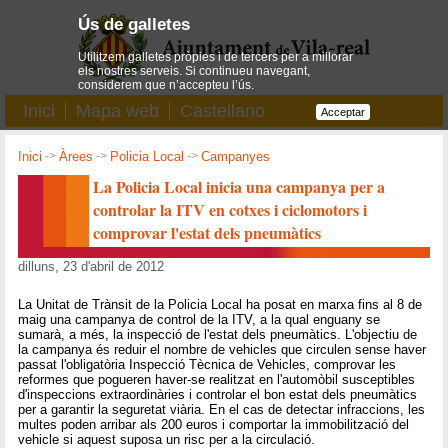
Ús de galletes
Utilitzem galletes pròpies i de tercers per a millorar
els nostres serveis. Si continueu navegant,
considerem que n’accepteu l’ús.
Inici
Mapa web
Castellano
Acceptar
Inici
->
Àrees
->
Policia Local
->
Campanyes
La Policia Local inicia una campanya per a
controlar la ITV en cotxes i ciclomotors i
comprovar l'estat dels pneumàtics
dilluns, 23 d'abril de 2012
La Unitat de Trànsit de la Policia Local ha posat en marxa fins al 8 de
maig una campanya de control de la ITV, a la qual enguany se
sumarà, a més, la inspecció de l'estat dels pneumàtics. L'objectiu de
la campanya és reduir el nombre de vehicles que circulen sense haver
passat l'obligatòria Inspecció Tècnica de Vehicles, comprovar les
reformes que pogueren haver-se realitzat en l'automòbil susceptibles
d'inspeccions extraordinàries i controlar el bon estat dels pneumàtics
per a garantir la seguretat viària. En el cas de detectar infraccions, les
multes poden arribar als 200 euros i comportar la immobilització del
vehicle si aquest suposa un risc per a la circulació.