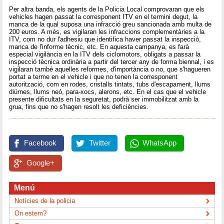
Per altra banda, els agents de la Policia Local comprovaran que els
vehicles hagen passat la corresponent ITV en el termini degut, la
manca de la qual suposa una infracció greu sancionada amb multa de
200 euros. A més, es vigilaran les infraccions complementàries a la
ITV, com no dur l'adhesiu que identifica haver passat la inspecció,
manca de l'informe tècnic, etc. En aquesta campanya, es farà
especial vigilància en la ITV dels ciclomotors, obligats a passar la
inspecció tècnica ordinària a partir del tercer any de forma biennal, i es
vigilaran també aquelles reformes, d'importància o no, que s'hagueren
portat a terme en el vehicle i que no tenen la corresponent
autorització, com en rodes, cristalls tintats, tubs d'escapament, llums
diürnes, llums neó, para-xocs, alerons, etc. En el cas que el vehicle
presente dificultats en la seguretat, podrà ser immobilitzat amb la
grua, fins que no s'hagen resolt les deficiències.
Facebook
Twitter
WhatsApp
Google+
Menú
Notícies de la policia
On estem?