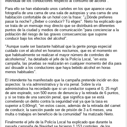
individual de los conductores respecto al consumo de alcohol".
Para ello se han elaborado unos carteles en los que aparece una
fotografía de una cama de una sala de autopsias y una cama de una
habitación confortable de un hotel con la frase: "¿Dónde prefieres
pasar la noche? ¿Beber o conducir? Tú eliges". Nieto ha explicado que
se trata de un mensaje muy directo que se distribuirá en diferentes
puntos de la ciudad y medios de comunicación "para concienciar a la
población del riesgo de las graves consecuencias que supone
conducir bajo los efectos del alcohol".
"Aunque suele ser bastante habitual que la gente ponga especial
cuidado con el alcohol en horarios nocturnos, que es el momento en
que habitualmente se realizan el mayor número de controles de
alcoholemia", ha detallado el jefe de la Policía Local, "en esta
campaña, las pruebas se realizarán en cualquier momento del día para
así disuadir a los conductores que haya bebido alcohol en horas
menos habituales".
El intendente ha manifestado que la campaña pretende incidir en dos
aspectos: la vía administrativa y la vía penal. Sobre la vía
administrativa ha recordado que si un conductor supera el 0, 25 mg/l
de aire espirado, son 500 euros de denuncia y la retirada de 6 puntos,
y si se trata de una sanción penal, que significa que se está
cometiendo un delito contra la seguridad vial ya que la tasa es
superior a 0,60mg/l, "en estos casos, además de la retirada del carnet
de conducir, la sanción puede ser de prisión de 3 a 6 meses, una
multa o trabajos en beneficio de la comunidad" ha matizado Nieto.
Finalmente el jefe de la Policía Local ha explicado que durante la
pasada campaña de Navidad se hicieron 1.153 controles, de los