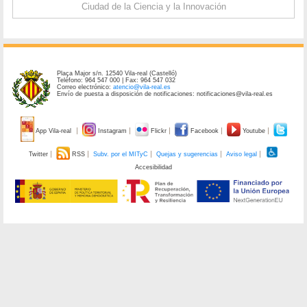
Ciudad de la Ciencia y la Innovación
Plaça Major s/n. 12540 Vila-real (Castelló)
Teléfono: 964 547 000 | Fax: 964 547 032
Correo electrónico:
atencio@vila-real.es
Envío de puesta a disposición de notificaciones: notificaciones@vila-real.es
App Vila-real
Instagram
Flickr
Facebook
Youtube
Twitter
RSS
Subv. por el MITyC
Quejas y sugerencias
Aviso legal
Accesibilidad