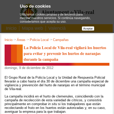
Uso de cookies
Utilizamos cookies propias y de terceros para
mejorar nuestros servicios. Si continúa navegando,
consideramos que acepta su uso.
Inicio
Mapa web
Valencià
Aceptar
Inicio
->
Áreas
->
Policia Local
->
Campañas
La Policía Local de Vila-real vigilará los huertos
para evitar y prevenir los hurtos de naranjas
durante la campaña
domingo, 9 de diciembre de 2012
El Grupo Rural de la Policía Local y la Unidad de Respuesta Policial
llevarán a cabo hasta el día 30 de diciembre una campaña especial de
vigilancia y prevención del hurto de naranjas en el término municipal
de Vila-real.
La campaña incidirá en el hurto de clemenules, coincidiendo con la
campaña de recolección de esta variedad de cítricos, y consistirá
principalmente en comprobar
in situ
si los trabajadores que están
recolectando el fruto en los huertos están autorizadas y, en su caso,
averiguar la empresa para la que trabajan.