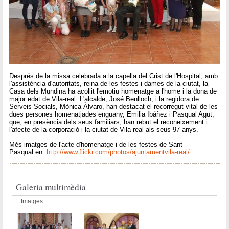
Després de la missa celebrada a la capella del Crist de l'Hospital, amb
l'assistència d'autoritats, reina de les festes i dames de la ciutat, la
Casa dels Mundina ha acollit l'emotiu homenatge a l'home i la dona de
major edat de Vila-real. L'alcalde, José Benlloch, i la regidora de
Serveis Socials, Mònica Àlvaro, han destacat el recorregut vital de les
dues persones homenatjades enguany, Emilia Ibáñez i Pasqual Agut,
que, en presència dels seus familiars, han rebut el reconeixement i
l'afecte de la corporació i la ciutat de Vila-real als seus 97 anys.
Més imatges de l'acte d'homenatge i de les festes de Sant
Pasqual en:
http://www.flickr.com/photos/ajuntamentvila-real/
Galeria multimèdia
Imatges