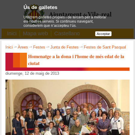
Ús de galletes
Utilitzem galletes pròpies i de tercers per a millorar
els nostres serveis. Si continueu navegant,
considerem que n’accepteu l’ús.
Inici
Mapa web
Castellano
Acceptar
Inici
->
Àrees
->
Festes
->
Junta de Festes
->
Festes de Sant Pasqual
Homenatge a la dona i l'home de més edat de la
ciutat
diumenge, 12 de maig de 2013