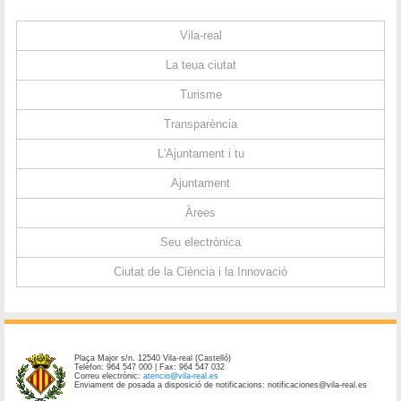
Vila-real
La teua ciutat
Turisme
Transparència
L'Ajuntament i tu
Ajuntament
Àrees
Seu electrònica
Ciutat de la Ciència i la Innovació
Plaça Major s/n. 12540 Vila-real (Castelló)
Telèfon: 964 547 000 | Fax: 964 547 032
Correu electrònic:
atencio@vila-real.es
Enviament de posada a disposició de notificacions: notificaciones@vila-real.es