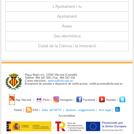
L'Ajuntament i tu
Ajuntament
Àrees
Seu electrònica
Ciutat de la Ciència i la Innovació
Plaça Major s/n. 12540 Vila-real (Castelló)
Telèfon: 964 547 000 | Fax: 964 547 032
Correu electrònic:
atencio@vila-real.es
Enviament de posada a disposició de notificacions: notificaciones@vila-real.es
App Vila-real
Flickr
Instagram
Facebook
Youtube
Twitter
RSS
Subv. pel MITIC
Queixes i suggeriments
Avís legal
Accessibilitat