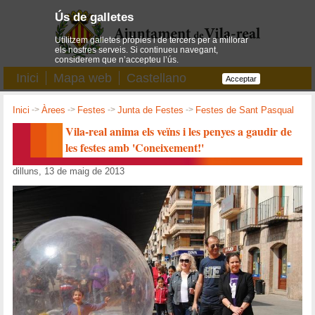
Ús de galletes
Utilitzem galletes pròpies i de tercers per a millorar
els nostres serveis. Si continueu navegant,
considerem que n’accepteu l’ús.
Inici
Mapa web
Castellano
Acceptar
Inici
->
Àrees
->
Festes
->
Junta de Festes
->
Festes de Sant Pasqual
Vila-real anima els veïns i les penyes a gaudir de
les festes amb 'Coneixement!'
dilluns, 13 de maig de 2013