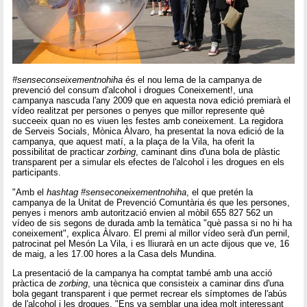
#senseconseixementnohiha
és el nou lema de la campanya de
prevenció del consum d'alcohol i drogues Coneixement!, una
campanya nascuda l'any 2009 que en aquesta nova edició premiarà el
vídeo realitzat per persones o penyes que millor represente què
succeeix quan no es viuen les festes amb coneixement. La regidora
de Serveis Socials, Mònica Àlvaro, ha presentat la nova edició de la
campanya, que aquest matí, a la plaça de la Vila, ha oferit la
possibilitat de practicar
zorbing
, caminant dins d'una bola de plàstic
transparent per a simular els efectes de l'alcohol i les drogues en els
participants.
"Amb el
hashtag
#senseconeixementnohiha
, el que pretén la
campanya de la Unitat de Prevenció Comuntària és que les persones,
penyes i menors amb autorització envien al mòbil 655 827 562 un
vídeo de sis segons de durada amb la temàtica "què passa si no hi ha
coneixement", explica Àlvaro. El premi al millor vídeo serà d'un pernil,
patrocinat pel Mesón La Vila, i es lliurarà en un acte dijous que ve, 16
de maig, a les 17.00 hores a la Casa dels Mundina.
La presentació de la campanya ha comptat també amb una acció
pràctica de
zorbing
, una tècnica que consisteix a caminar dins d'una
bola gegant transparent i que permet recrear els símptomes de l'abús
de l'alcohol i les drogues. "Ens va semblar una idea molt interessant