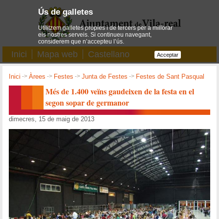
Ús de galletes
Utilitzem galletes pròpies i de tercers per a millorar
els nostres serveis. Si continueu navegant,
considerem que n’accepteu l’ús.
Inici
Mapa web
Castellano
Acceptar
Inici
->
Àrees
->
Festes
->
Junta de Festes
->
Festes de Sant Pasqual
Més de 1.400 veïns gaudeixen de la festa en el
segon sopar de germanor
dimecres, 15 de maig de 2013