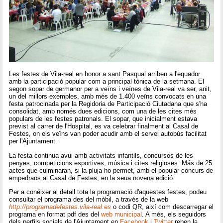
Les festes de Vila-real en honor a sant Pasqual arriben a l'equador
amb la participació popular com a principal tònica de la setmana. El
segon sopar de germanor per a veïns i veïnes de Vila-real va ser, anit,
un del millors exemples, amb més de 1.400 veïns convocats en una
festa patrocinada per la Regidoria de Participació Ciutadana que s'ha
consolidat, amb només dues edicions, com una de les cites més
populars de les festes patronals. El sopar, que inicialment estava
previst al carrer de l'Hospital, es va celebrar finalment al Casal de
Festes, on els veïns van poder acudir amb el servei autobús facilitat
per l'Ajuntament.
La festa continua avui amb activitats infantils, concursos de les
penyes, competicions esportives, música i cites religioses. Más de 25
actes que culminaran, si la pluja ho permet, amb el popular concurs de
empedraos al Casal de Festes, en la seua novena edició.
Per a conéixer al detall tota la programació d'aquestes festes, podeu
consultar el programa des del mòbil, a través de la web
http://programadefestes.vila-real.es
o codi QR, així com descarregar el
programa en format pdf des del
web municipa
l. A més, els seguidors
dels perfils socials de l'Ajuntament en
Facebook
i
Twitter
reben la