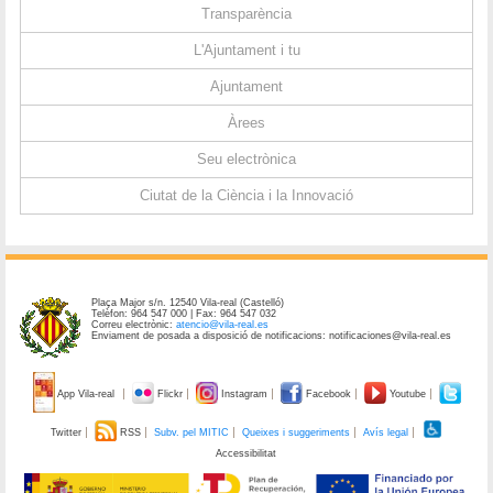
Transparència
L'Ajuntament i tu
Ajuntament
Àrees
Seu electrònica
Ciutat de la Ciència i la Innovació
Plaça Major s/n. 12540 Vila-real (Castelló)
Telèfon: 964 547 000 | Fax: 964 547 032
Correu electrònic:
atencio@vila-real.es
Enviament de posada a disposició de notificacions: notificaciones@vila-real.es
App Vila-real
Flickr
Instagram
Facebook
Youtube
Twitter
RSS
Subv. pel MITIC
Queixes i suggeriments
Avís legal
Accessibilitat