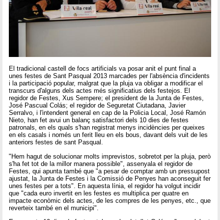
El tradicional castell de focs artificials va posar anit el punt final a
unes festes de Sant Pasqual 2013 marcades per l'absència d'incidents
i la participació popular, malgrat que la pluja va obligar a modificar el
transcurs d'alguns dels actes més significatius dels festejos. El
regidor de Festes, Xus Sempere; el president de la Junta de Festes,
José Pascual Colás; el regidor de Seguretat Ciutadana, Javier
Serralvo, i l'intendent general en cap de la Policia Local, José Ramón
Nieto, han fet avui un balanç satisfactori dels 10 dies de festes
patronals, en els quals s'han registrat menys incidències per queixes
en els casals i només un ferit lleu en els bous, davant dels vuit de les
anteriors festes de sant Pasqual.
"Hem hagut de solucionar molts imprevistos, sobretot per la pluja, però
s'ha fet tot de la millor manera possible", assenyala el regidor de
Festes, qui apunta també que "a pesar de comptar amb un pressupost
ajustat, la Junta de Festes i la Comissió de Penyes han aconseguit fer
unes festes per a tots". En aquesta línia, el regidor ha volgut incidir
que "cada euro invertit en les festes es multiplica per quatre en
impacte econòmic dels actes, de les compres de les penyes, etc., que
reverteix també en el municipi".