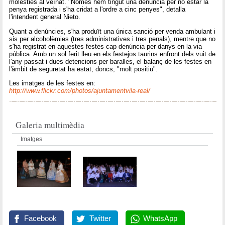
molèsties al veïnat. "Només hem tingut una denúncia per no estar la
penya registrada i s'ha cridat a l'ordre a cinc penyes", detalla
l'intendent general Nieto.
Quant a denúncies, s'ha produït una única sanció per venda ambulant i
sis per alcoholèmies (tres administratives i tres penals), mentre que no
s'ha registrat en aquestes festes cap denúncia per danys en la via
pública. Amb un sol ferit lleu en els festejos taurins enfront dels vuit de
l'any passat i dues detencions per baralles, el balanç de les festes en
l'àmbit de seguretat ha estat, doncs, "molt positiu".
Les imatges de les festes en:
http://www.flickr.com/photos/ajuntamentvila-real/
Galeria multimèdia
Imatges
Facebook
Twitter
WhatsApp