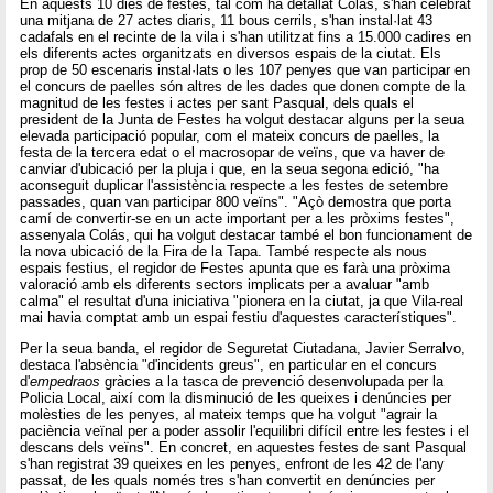
En aquests 10 dies de festes, tal com ha detallat Colás, s'han celebrat
una mitjana de 27 actes diaris, 11 bous cerrils, s'han instal·lat 43
cadafals en el recinte de la vila i s'han utilitzat fins a 15.000 cadires en
els diferents actes organitzats en diversos espais de la ciutat. Els
prop de 50 escenaris instal·lats o les 107 penyes que van participar en
el concurs de paelles són altres de les dades que donen compte de la
magnitud de les festes i actes per sant Pasqual, dels quals el
president de la Junta de Festes ha volgut destacar alguns per la seua
elevada participació popular, com el mateix concurs de paelles, la
festa de la tercera edat o el macrosopar de veïns, que va haver de
canviar d'ubicació per la pluja i que, en la seua segona edició, "ha
aconseguit duplicar l'assistència respecte a les festes de setembre
passades, quan van participar 800 veïns". "Açò demostra que porta
camí de convertir-se en un acte important per a les pròxims festes",
assenyala Colás, qui ha volgut destacar també el bon funcionament de
la nova ubicació de la Fira de la Tapa. També respecte als nous
espais festius, el regidor de Festes apunta que es farà una pròxima
valoració amb els diferents sectors implicats per a avaluar "amb
calma" el resultat d'una iniciativa "pionera en la ciutat, ja que Vila-real
mai havia comptat amb un espai festiu d'aquestes característiques".
Per la seua banda, el regidor de Seguretat Ciutadana, Javier Serralvo,
destaca l'absència "d'incidents greus", en particular en el concurs
d'
empedraos
gràcies a la tasca de prevenció desenvolupada per la
Policia Local, així com la disminució de les queixes i denúncies per
molèsties de les penyes, al mateix temps que ha volgut "agrair la
paciència veïnal per a poder assolir l'equilibri difícil entre les festes i el
descans dels veïns". En concret, en aquestes festes de sant Pasqual
s'han registrat 39 queixes en les penyes, enfront de les 42 de l'any
passat, de les quals només tres s'han convertit en denúncies per