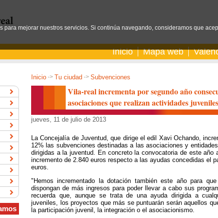
os para mejorar nuestros servicios. Si continúa navegando, consideramos que acep
Inicio
Mapa web
Valen
Inicio
->
Tu ciudad
->
Subvenciones
Vila-real incrementa por segundo año consecu
asociaciones que realizan actividades juvenile
jueves, 11 de julio de 2013
La Concejalía de Juventud, que dirige el edil Xavi Ochando, inc
12% las subvenciones destinadas a las asociaciones y entidades 
dirigidas a la juventud. En concreto la convocatoria de este año 
incremento de 2.840 euros respecto a las ayudas concedidas el pa
euros.
"Hemos incrementado la dotación también este año para que
dispongan de más ingresos para poder llevar a cabo sus program
recuerda que, aunque se trata de una ayuda dirigida a cualq
juveniles, los proyectos que más se puntuarán serán aquellos qu
amos
la participación juvenil, la integración o el asociacionismo.