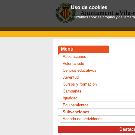
Uso de cookies
Utilizamos cookies propias y de tercer
Menú
Asociaciones
Voluntariado
Centros educativos
Juventud
Cursos y formación
Campañas
Igualdad
Equipamientos
Subvenciones
Agenda de actividades
Destac