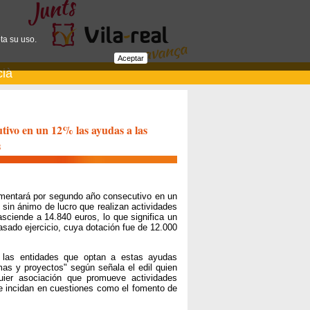
ta su uso.
Aceptar
cià
tivo en un 12% las ayudas a las
s
rementará por segundo año consecutivo en un
sin ánimo de lucro que realizan actividades
asciende a 14.840 euros, lo que significa un
sado ejercicio, cuya dotación fue de 12.000
 las entidades que optan a estas ayudas
as y proyectos" según señala el edil quien
uier asociación que promueve actividades
e incidan en cuestiones como el fomento de