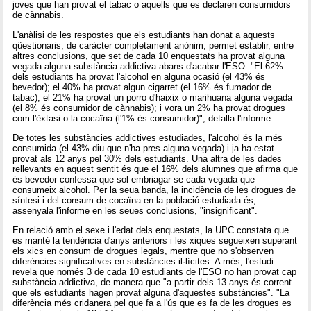
joves que han provat el tabac o aquells que es declaren consumidors
de cànnabis.
L'anàlisi de les respostes que els estudiants han donat a aquests
qüestionaris, de caràcter completament anònim, permet establir, entre
altres conclusions, que set de cada 10 enquestats ha provat alguna
vegada alguna substància addictiva abans d'acabar l'ESO. "El 62%
dels estudiants ha provat l'alcohol en alguna ocasió (el 43% és
bevedor); el 40% ha provat algun cigarret (el 16% és fumador de
tabac); el 21% ha provat un porro d'haixix o marihuana alguna vegada
(el 8% és consumidor de cànnabis); i vora un 2% ha provat drogues
com l'èxtasi o la cocaïna (l'1% és consumidor)", detalla l'informe.
De totes les substàncies addictives estudiades, l'alcohol és la més
consumida (el 43% diu que n'ha pres alguna vegada) i ja ha estat
provat als 12 anys pel 30% dels estudiants. Una altra de les dades
rellevants en aquest sentit és que el 16% dels alumnes que afirma que
és bevedor confessa que sol embriagar-se cada vegada que
consumeix alcohol. Per la seua banda, la incidència de les drogues de
síntesi i del consum de cocaïna en la població estudiada és,
assenyala l'informe en les seues conclusions, "insignificant".
En relació amb el sexe i l'edat dels enquestats, la UPC constata que
es manté la tendència d'anys anteriors i les xiques segueixen superant
els xics en consum de drogues legals, mentre que no s'observen
diferències significatives en substàncies il·lícites. A més, l'estudi
revela que només 3 de cada 10 estudiants de l'ESO no han provat cap
substància addictiva, de manera que "a partir dels 13 anys és corrent
que els estudiants hagen provat alguna d'aquestes substàncies". "La
diferència més cridanera pel que fa a l'ús que es fa de les drogues es