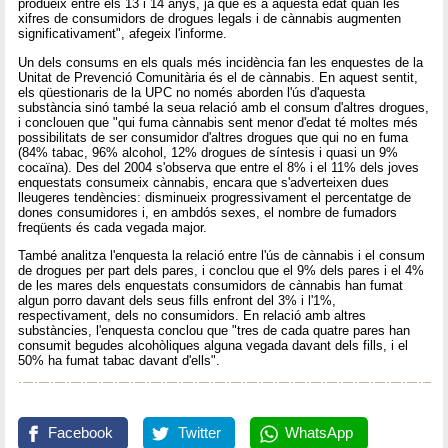
produeix entre els 13 i 14 anys, ja que és a aquesta edat quan les
xifres de consumidors de drogues legals i de cànnabis augmenten
significativament", afegeix l'informe.
Un dels consums en els quals més incidència fan les enquestes de la
Unitat de Prevenció Comunitària és el de cànnabis. En aquest sentit,
els qüestionaris de la UPC no només aborden l'ús d'aquesta
substància sinó també la seua relació amb el consum d'altres drogues,
i conclouen que "qui fuma cànnabis sent menor d'edat té moltes més
possibilitats de ser consumidor d'altres drogues que qui no en fuma
(84% tabac, 96% alcohol, 12% drogues de síntesis i quasi un 9%
cocaïna). Des del 2004 s'observa que entre el 8% i el 11% dels joves
enquestats consumeix cànnabis, encara que s'adverteixen dues
lleugeres tendències: disminueix progressivament el percentatge de
dones consumidores i, en ambdós sexes, el nombre de fumadors
freqüents és cada vegada major.
També analitza l'enquesta la relació entre l'ús de cànnabis i el consum
de drogues per part dels pares, i conclou que el 9% dels pares i el 4%
de les mares dels enquestats consumidors de cànnabis han fumat
algun porro davant dels seus fills enfront del 3% i l'1%,
respectivament, dels no consumidors. En relació amb altres
substàncies, l'enquesta conclou que "tres de cada quatre pares han
consumit begudes alcohòliques alguna vegada davant dels fills, i el
50% ha fumat tabac davant d'ells".
Facebook
Twitter
WhatsApp