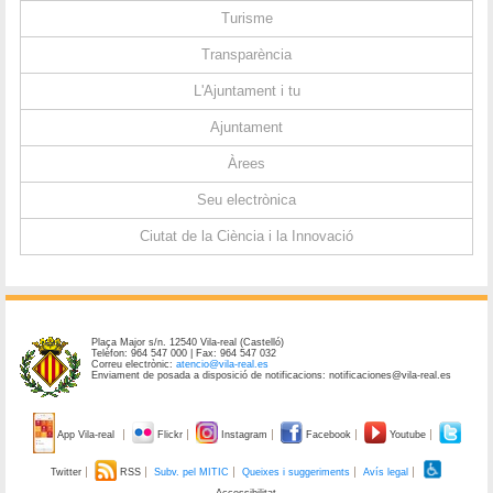
Turisme
Transparència
L'Ajuntament i tu
Ajuntament
Àrees
Seu electrònica
Ciutat de la Ciència i la Innovació
Plaça Major s/n. 12540 Vila-real (Castelló)
Telèfon: 964 547 000 | Fax: 964 547 032
Correu electrònic:
atencio@vila-real.es
Enviament de posada a disposició de notificacions: notificaciones@vila-real.es
App Vila-real
Flickr
Instagram
Facebook
Youtube
Twitter
RSS
Subv. pel MITIC
Queixes i suggeriments
Avís legal