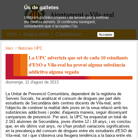
Ús de galletes
Utilitzem galletes pròpies i de tercers per a millorar
els nostres serveis. Si continueu navegant,
considerem que n’accepteu l’ús.
Inici
Mapa web
Castellano
Acceptar
Inici
->
Notícies UPC
La UPC adverteix que set de cada 10 estudiants
d'ESO a Vila-real ha provat alguna substància
addictiva alguna vegada
diumenge, 11 d'agost de 2013
La Unitat de Prevenció Comunitària, dependent de la regidoria de
Serveis Socials, ha analitzat el consum de drogues per part dels
estudiants de Secundària dels centres docents de Vila-real, amb
l'objectiu de conéixer la realitat dels joves en la seua relació amb les
substàncies addictives i poder, d'aquesta manera, seguir dissenyant
campanyes de prevenció. Per això, la UPC ha enquestat un total de
2.161 alumnes de Secundària, joves d'entre 12 i 18 anys, i es conclou
que, en els últims vuit anys, no s'han produït variacions significatives
en la prevalença del consum de drogues entre els estudiants d'ESO de
Vila-real, tot i que s'observa una lleugera tendència a la baixa entre els