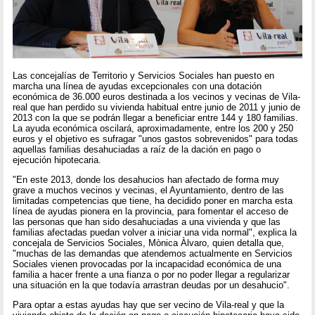
Las concejalías de Territorio y Servicios Sociales han puesto en
marcha una línea de ayudas excepcionales con una dotación
económica de 36.000 euros destinada a los vecinos y vecinas de Vila-
real que han perdido su vivienda habitual entre junio de 2011 y junio de
2013 con la que se podrán llegar a beneficiar entre 144 y 180 familias.
La ayuda económica oscilará, aproximadamente, entre los 200 y 250
euros y el objetivo es sufragar "unos gastos sobrevenidos" para todas
aquellas familias desahuciadas a raíz de la dación en pago o
ejecución hipotecaria.
"En este 2013, donde los desahucios han afectado de forma muy
grave a muchos vecinos y vecinas, el Ayuntamiento, dentro de las
limitadas competencias que tiene, ha decidido poner en marcha esta
línea de ayudas pionera en la provincia, para fomentar el acceso de
las personas que han sido desahuciadas a una vivienda y que las
familias afectadas puedan volver a iniciar una vida normal", explica la
concejala de Servicios Sociales, Mònica Àlvaro, quien detalla que,
"muchas de las demandas que atendemos actualmente en Servicios
Sociales vienen provocadas por la incapacidad económica de una
familia a hacer frente a una fianza o por no poder llegar a regularizar
una situación en la que todavía arrastran deudas por un desahucio".
Para optar a estas ayudas hay que ser vecino de Vila-real y que la