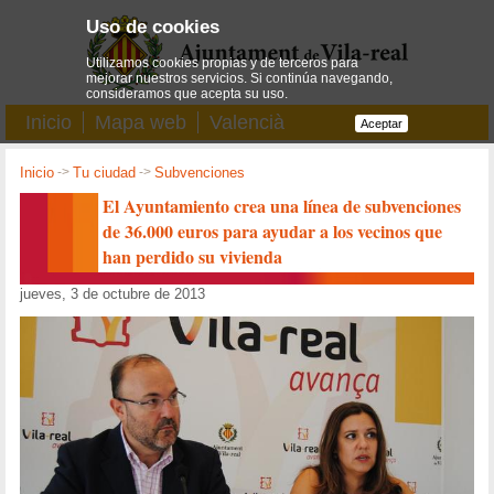
Uso de cookies
Utilizamos cookies propias y de terceros para
mejorar nuestros servicios. Si continúa navegando,
consideramos que acepta su uso.
Inicio
Mapa web
Valencià
Aceptar
Inicio
->
Tu ciudad
->
Subvenciones
El Ayuntamiento crea una línea de subvenciones
de 36.000 euros para ayudar a los vecinos que
han perdido su vivienda
jueves, 3 de octubre de 2013