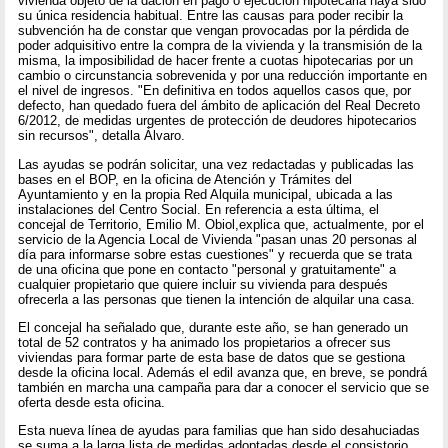
vivienda objeto de la dación en pago o ejecución hipotecaria haya sido
su única residencia habitual. Entre las causas para poder recibir la
subvención ha de constar que vengan provocadas por la pérdida de
poder adquisitivo entre la compra de la vivienda y la transmisión de la
misma, la imposibilidad de hacer frente a cuotas hipotecarias por un
cambio o circunstancia sobrevenida y por una reducción importante en
el nivel de ingresos. "En definitiva en todos aquellos casos que, por
defecto, han quedado fuera del ámbito de aplicación del Real Decreto
6/2012, de medidas urgentes de protección de deudores hipotecarios
sin recursos", detalla Àlvaro.
Las ayudas se podrán solicitar, una vez redactadas y publicadas las
bases en el BOP, en la oficina de Atención y Trámites del
Ayuntamiento y en la propia Red Alquila municipal, ubicada a las
instalaciones del Centro Social. En referencia a esta última, el
concejal de Territorio, Emilio M. Obiol,explica que, actualmente, por el
servicio de la Agencia Local de Vivienda "pasan unas 20 personas al
día para informarse sobre estas cuestiones" y recuerda que se trata
de una oficina que pone en contacto "personal y gratuitamente" a
cualquier propietario que quiere incluir su vivienda para después
ofrecerla a las personas que tienen la intención de alquilar una casa.
El concejal ha señalado que, durante este año, se han generado un
total de 52 contratos y ha animado los propietarios a ofrecer sus
viviendas para formar parte de esta base de datos que se gestiona
desde la oficina local. Además el edil avanza que, en breve, se pondrá
también en marcha una campaña para dar a conocer el servicio que se
oferta desde esta oficina.
Esta nueva línea de ayudas para familias que han sido desahuciadas
se suma a la larga lista de medidas adoptadas desde el consistorio