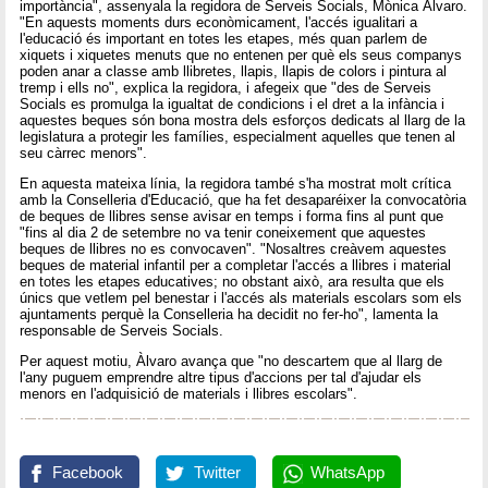
importància", assenyala la regidora de Serveis Socials, Mònica Àlvaro.
"En aquests moments durs econòmicament, l'accés igualitari a
l'educació és important en totes les etapes, més quan parlem de
xiquets i xiquetes menuts que no entenen per què els seus companys
poden anar a classe amb llibretes, llapis, llapis de colors i pintura al
tremp i ells no", explica la regidora, i afegeix que "des de Serveis
Socials es promulga la igualtat de condicions i el dret a la infància i
aquestes beques són bona mostra dels esforços dedicats al llarg de la
legislatura a protegir les famílies, especialment aquelles que tenen al
seu càrrec menors".
En aquesta mateixa línia, la regidora també s'ha mostrat molt crítica
amb la Conselleria d'Educació, que ha fet desaparéixer la convocatòria
de beques de llibres sense avisar en temps i forma fins al punt que
"fins al dia 2 de setembre no va tenir coneixement que aquestes
beques de llibres no es convocaven". "Nosaltres creàvem aquestes
beques de material infantil per a completar l'accés a llibres i material
en totes les etapes educatives; no obstant això, ara resulta que els
únics que vetlem pel benestar i l'accés als materials escolars som els
ajuntaments perquè la Conselleria ha decidit no fer-ho", lamenta la
responsable de Serveis Socials.
Per aquest motiu, Àlvaro avança que "no descartem que al llarg de
l'any puguem emprendre altre tipus d'accions per tal d'ajudar els
menors en l'adquisició de materials i llibres escolars".
Facebook
Twitter
WhatsApp