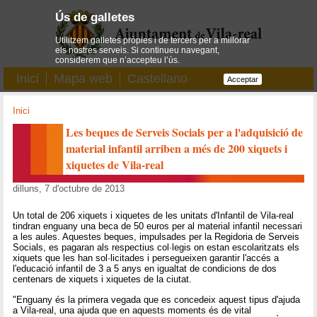
Ús de galletes
Utilitzem galletes pròpies i de tercers per a millorar
els nostres serveis. Si continueu navegant,
considerem que n’accepteu l’ús.
Inici
Mapa web
Castellano
Acceptar
Inici
Les beques de Serveis Socials per a l'adquisició de
material infantil arriben a més de 200 xiquets i
xiquetes de Vila-real
dilluns, 7 d'octubre de 2013
Un total de 206 xiquets i xiquetes de les unitats d'Infantil de Vila-real
tindran enguany una beca de 50 euros per al material infantil necessari
a les aules. Aquestes beques, impulsades per la Regidoria de Serveis
Socials, es pagaran als respectius col·legis on estan escolaritzats els
xiquets que les han sol·licitades i persegueixen garantir l'accés a
l'educació infantil de 3 a 5 anys en igualtat de condicions de dos
centenars de xiquets i xiquetes de la ciutat.
"Enguany és la primera vegada que es concedeix aquest tipus d'ajuda
a Vila-real, una ajuda que en aquests moments és de vital