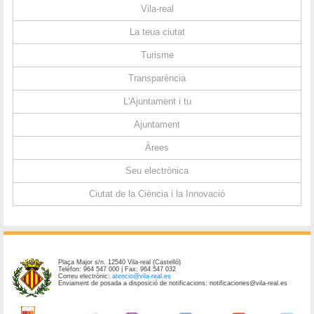
Vila-real
La teua ciutat
Turisme
Transparència
L'Ajuntament i tu
Ajuntament
Àrees
Seu electrònica
Ciutat de la Ciència i la Innovació
Plaça Major s/n. 12540 Vila-real (Castelló)
Telèfon: 964 547 000 | Fax: 964 547 032
Correu electrònic:
atencio@vila-real.es
Enviament de posada a disposició de notificacions: notificaciones@vila-real.es