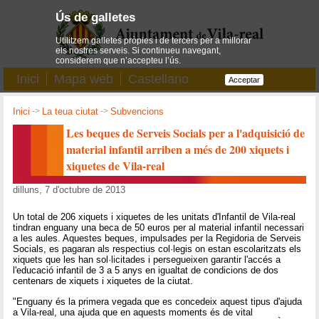
Ús de galletes
Utilitzem galletes pròpies i de tercers per a millorar
els nostres serveis. Si continueu navegant,
considerem que n’accepteu l’ús.
Inici
Mapa web
Castellano
Acceptar
Inici
->
La teua ciutat
->
Subvencions
Les beques de Serveis Socials per a l'adquisició de
material infantil arriben a més de 200 xiquets i
xiquetes de Vila-real
dilluns, 7 d'octubre de 2013
Un total de 206 xiquets i xiquetes de les unitats d'Infantil de Vila-real
tindran enguany una beca de 50 euros per al material infantil necessari
a les aules. Aquestes beques, impulsades per la Regidoria de Serveis
Socials, es pagaran als respectius col·legis on estan escolaritzats els
xiquets que les han sol·licitades i persegueixen garantir l'accés a
l'educació infantil de 3 a 5 anys en igualtat de condicions de dos
centenars de xiquets i xiquetes de la ciutat.
"Enguany és la primera vegada que es concedeix aquest tipus d'ajuda
a Vila-real, una ajuda que en aquests moments és de vital