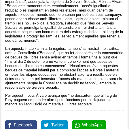
importància", assenyala la regidora de Serveis Socials, Mònica Àlvaro.
"En aquests moments durs econòmicament, l'accés igualitari a
l'educació és important en totes les etapes, més quan parlem de
xiquets i xiquetes menuts que no entenen per què els seus companys
poden anar a classe amb llibretes, llapis, llapis de colors i pintura al
tremp i ells no", explica la regidora, i afegeix que "des de Serveis
Socials es promulga la igualtat de condicions i el dret a la infància i
aquestes beques són bona mostra dels esforços dedicats al llarg de la
legislatura a protegir les famílies, especialment aquelles que tenen al
seu càrrec menors".
En aquesta mateixa línia, la regidora també s'ha mostrat molt crítica
amb la Conselleria d'Educació, que ha fet desaparéixer la convocatòria
de beques de llibres sense avisar en temps i forma fins al punt que
"fins al dia 2 de setembre no va tenir coneixement que aquestes
beques de llibres no es convocaven". "Nosaltres creàvem aquestes
beques de material infantil per a completar l'accés a llibres i material
en totes les etapes educatives; no obstant això, ara resulta que els
únics que vetlem pel benestar i l'accés als materials escolars som els
ajuntaments perquè la Conselleria ha decidit no fer-ho", lamenta la
responsable de Serveis Socials.
Per aquest motiu, Àlvaro avança que "no descartem que al llarg de
l'any puguem emprendre altre tipus d'accions per tal d'ajudar els
menors en l'adquisició de materials i llibres escolars".
Facebook
Twitter
WhatsApp