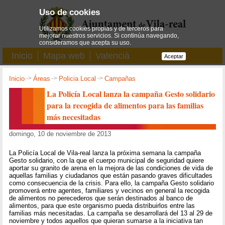
Uso de cookies
Utilizamos cookies propias y de terceros para
mejorar nuestros servicios. Si continúa navegando,
consideramos que acepta su uso.
Inicio
Mapa web
Valencià
Aceptar
Inicio
->
Áreas
->
Policia Local
->
Campañas
La Policía Local lanza la campaña Gesto solidario
para la recogida de alimentos para las familias
más necesitadas
domingo, 10 de noviembre de 2013
La Policía Local de Vila-real lanza la próxima semana la campaña
Gesto solidario, con la que el cuerpo municipal de seguridad quiere
aportar su granito de arena en la mejora de las condiciones de vida de
aquellas familias y ciudadanos que están pasando graves dificultades
como consecuencia de la crisis. Para ello, la campaña Gesto solidario
promoverá entre agentes, familiares y vecinos en general la recogida
de alimentos no perecederos que serán destinados al banco de
alimentos, para que este organismo pueda distribuirlos entre las
familias más necesitadas. La campaña se desarrollará del 13 al 29 de
noviembre y todos aquellos que quieran sumarse a la iniciativa tan