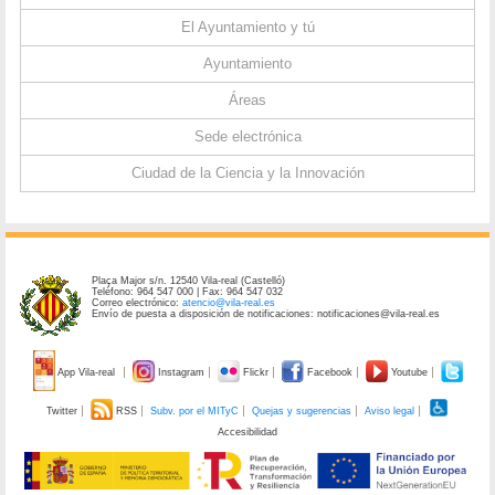
El Ayuntamiento y tú
Ayuntamiento
Áreas
Sede electrónica
Ciudad de la Ciencia y la Innovación
Plaça Major s/n. 12540 Vila-real (Castelló)
Teléfono: 964 547 000 | Fax: 964 547 032
Correo electrónico:
atencio@vila-real.es
Envío de puesta a disposición de notificaciones: notificaciones@vila-real.es
App Vila-real
Instagram
Flickr
Facebook
Youtube
Twitter
RSS
Subv. por el MITyC
Quejas y sugerencias
Aviso legal
Accesibilidad