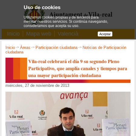
Uso de cookies
Utilizamos cookies propias y de terceros para
mejorar nuestros servicios. Si continúa navegando,
consideramos que acepta su uso.
Inicio
Mapa web
Valencià
Aceptar
Inicio
->
Áreas
->
Participación ciudadana
->
Noticias de Participación
ciudadana
Vila-real celebrará el día 9 su segundo Pleno
Participativo, que amplía canales y tiempos para
una mayor participación ciudadana
miércoles, 27 de noviembre de 2013