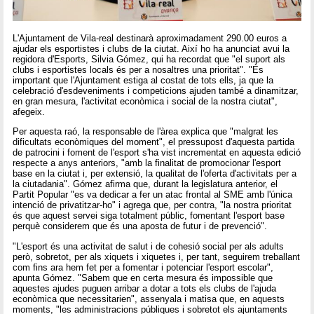
L'Ajuntament de Vila-real destinarà aproximadament 290.00 euros a
ajudar els esportistes i clubs de la ciutat. Així ho ha anunciat avui la
regidora d'Esports, Silvia Gómez, qui ha recordat que "el suport als
clubs i esportistes locals és per a nosaltres una prioritat". "És
important que l'Ajuntament estiga al costat de tots ells, ja que la
celebració d'esdeveniments i competicions ajuden també a dinamitzar,
en gran mesura, l'activitat econòmica i social de la nostra ciutat",
afegeix.
Per aquesta raó, la responsable de l'àrea explica que "malgrat les
dificultats econòmiques del moment", el pressupost d'aquesta partida
de patrocini i foment de l'esport s'ha vist incrementat en aquesta edició
respecte a anys anteriors, "amb la finalitat de promocionar l'esport
base en la ciutat i, per extensió, la qualitat de l'oferta d'activitats per a
la ciutadania". Gómez afirma que, durant la legislatura anterior, el
Partit Popular "es va dedicar a fer un atac frontal al SME amb l'única
intenció de privatitzar-ho" i agrega que, per contra, "la nostra prioritat
és que aquest servei siga totalment públic, fomentant l'esport base
perquè considerem que és una aposta de futur i de prevenció".
"L'esport és una activitat de salut i de cohesió social per als adults
però, sobretot, per als xiquets i xiquetes i, per tant, seguirem treballant
com fins ara hem fet per a fomentar i potenciar l'esport escolar",
apunta Gómez. "Sabem que en certa mesura és impossible que
aquestes ajudes puguen arribar a dotar a tots els clubs de l'ajuda
econòmica que necessitarien", assenyala i matisa que, en aquests
moments, "les administracions públiques i sobretot els ajuntaments