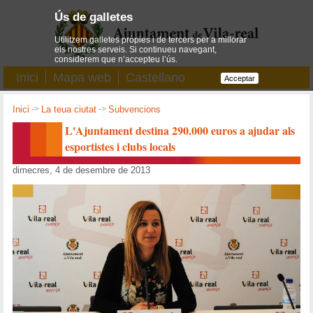
Ús de galletes
Utilitzem galletes pròpies i de tercers per a millorar
els nostres serveis. Si continueu navegant,
considerem que n’accepteu l’ús.
Inici
Mapa web
Castellano
Acceptar
Inici
->
La teua ciutat
->
Subvencions
L'Ajuntament destina 290.000 euros a ajudar als
esportistes i clubs locals
dimecres, 4 de desembre de 2013