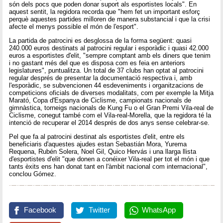
són dels pocs que poden donar suport als esportistes locals". En
aquest sentit, la regidora recorda que "hem fet un important esforç
perquè aquestes partides milloren de manera substancial i que la crisi
afecte el menys possible el món de l'esport".
La partida de patrocini es desglossa de la forma següent: quasi
240.000 euros destinats al patrocini regular i esporàdic i quasi 42.000
euros a esportistes d'elit, "sempre comptant amb els diners que tenim
i no gastant més del que es disposa com es feia en anteriors
legislatures", puntualitza. Un total de 37 clubs han optat al patrocini
regular després de presentar la documentació respectiva i, amb
l'esporàdic, se subvencionen 44 esdeveniments i organitzacions de
competicions oficials de diverses modalitats, com per exemple la Mitja
Marató, Copa d'Espanya de Ciclisme, campionats nacionals de
gimnàstica, torneigs nacionals de Kung Fu o el Gran Premi Vila-real de
Ciclisme, conegut també com el Vila-real-Morella, que la regidora té la
intenció de recuperar el 2014 després de dos anys sense celebrar-se.
Pel que fa al patrocini destinat als esportistes d'elit, entre els
beneficiaris d'aquestes ajudes estan Sebastián Mora, Yurema
Requena, Rubén Solera, Noel Gil, Quico Hervás i una llarga llista
d'esportistes d'elit "que donen a conéixer Vila-real per tot el món i que
tants èxits ens han donat tant en l'àmbit nacional com internacional",
conclou Gómez.
Facebook
Twitter
WhatsApp