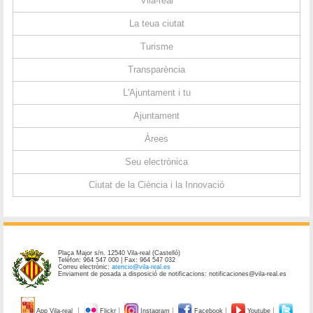
Vila-real
La teua ciutat
Turisme
Transparència
L'Ajuntament i tu
Ajuntament
Àrees
Seu electrònica
Ciutat de la Ciència i la Innovació
Plaça Major s/n. 12540 Vila-real (Castelló)
Telèfon: 964 547 000 | Fax: 964 547 032
Correu electrònic:
atencio@vila-real.es
Enviament de posada a disposició de notificacions: notificaciones@vila-real.es
App Vila-real
Flickr
Instagram
Facebook
Youtube