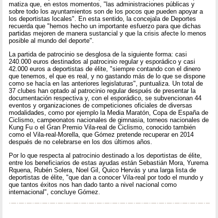
matiza que, en estos momentos, "las administraciones públicas y
sobre todo los ayuntamientos son de los pocos que pueden apoyar a
los deportistas locales". En esta sentido, la concejala de Deportes
recuerda que "hemos hecho un importante esfuerzo para que dichas
partidas mejoren de manera sustancial y que la crisis afecte lo menos
posible al mundo del deporte".
La partida de patrocinio se desglosa de la siguiente forma: casi
240.000 euros destinados al patrocinio regular y esporádico y casi
42.000 euros a deportistas de élite, "siempre contando con el dinero
que tenemos, el que es real, y no gastando más de lo que se dispone
como se hacía en las anteriores legislaturas", puntualiza. Un total de
37 clubes han optado al patrocinio regular después de presentar la
documentación respectiva y, con el esporádico, se subvencionan 44
eventos y organizaciones de competiciones oficiales de diversas
modalidades, como por ejemplo la Media Maratón, Copa de España de
Ciclismo, campeonatos nacionales de gimnasia, torneos nacionales de
Kung Fu o el Gran Premio Vila-real de Ciclismo, conocido también
como el Vila-real-Morella, que Gómez pretende recuperar en 2014
después de no celebrarse en los dos últimos años.
Por lo que respecta al patrocinio destinado a los deportistas de élite,
entre los beneficiarios de estas ayudas están Sebastián Mora, Yurema
Rquena, Rubén Solera, Noel Gil, Quico Hervás y una larga lista de
deportistas de élite, "que dan a conocer Vila-real por todo el mundo y
que tantos éxitos nos han dado tanto a nivel nacional como
internacional", concluye Gómez.