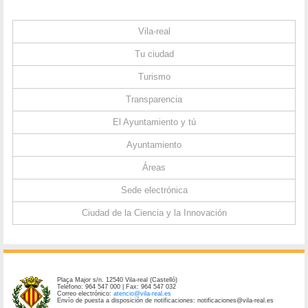
Vila-real
Tu ciudad
Turismo
Transparencia
El Ayuntamiento y tú
Ayuntamiento
Áreas
Sede electrónica
Ciudad de la Ciencia y la Innovación
Plaça Major s/n. 12540 Vila-real (Castelló)
Teléfono: 964 547 000 | Fax: 964 547 032
Correo electrónico:
atencio@vila-real.es
Envío de puesta a disposición de notificaciones: notificaciones@vila-real.es