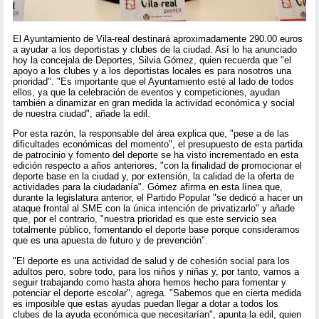
El Ayuntamiento de Vila-real destinará aproximadamente 290.00 euros
a ayudar a los deportistas y clubes de la ciudad. Así lo ha anunciado
hoy la concejala de Deportes, Silvia Gómez, quien recuerda que "el
apoyo a los clubes y a los deportistas locales es para nosotros una
prioridad". "Es importante que el Ayuntamiento esté al lado de todos
ellos, ya que la celebración de eventos y competiciones, ayudan
también a dinamizar en gran medida la actividad económica y social
de nuestra ciudad", añade la edil.
Por esta razón, la responsable del área explica que, "pese a de las
dificultades económicas del momento", el presupuesto de esta partida
de patrocinio y fomento del deporte se ha visto incrementado en esta
edición respecto a años anteriores, "con la finalidad de promocionar el
deporte base en la ciudad y, por extensión, la calidad de la oferta de
actividades para la ciudadanía". Gómez afirma en esta línea que,
durante la legislatura anterior, el Partido Popular "se dedicó a hacer un
ataque frontal al SME con la única intención de privatizarlo" y añade
que, por el contrario, "nuestra prioridad es que este servicio sea
totalmente público, fomentando el deporte base porque consideramos
que es una apuesta de futuro y de prevención".
"El deporte es una actividad de salud y de cohesión social para los
adultos pero, sobre todo, para los niños y niñas y, por tanto, vamos a
seguir trabajando como hasta ahora hemos hecho para fomentar y
potenciar el deporte escolar", agrega. "Sabemos que en cierta medida
es imposible que estas ayudas puedan llegar a dotar a todos los
clubes de la ayuda económica que necesitarían", apunta la edil, quien