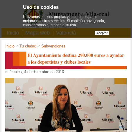
Uso de cookies
Utilizamos cookies propias y de terceros para
mejorar nuestros servicios. Si continúa navegando,
consideramos que acepta su uso.
Inicio
Mapa web
Valencià
Aceptar
Inicio
->
Tu ciudad
->
Subvenciones
El Ayuntamiento destina 290.000 euros a ayudar
a los deportistas y clubes locales
miércoles, 4 de diciembre de 2013