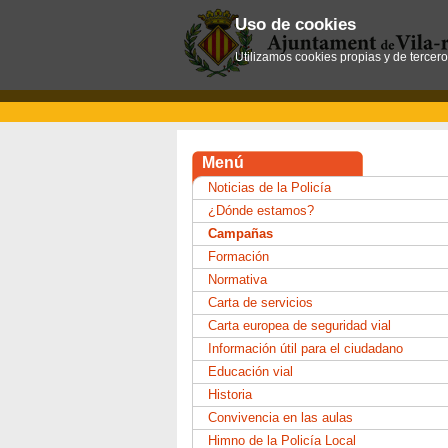
Uso de cookies
Utilizamos cookies propias y de tercer
Menú
Noticias de la Policía
¿Dónde estamos?
Campañas
Formación
Normativa
Carta de servicios
Carta europea de seguridad vial
Información útil para el ciudadano
Educación vial
Historia
Convivencia en las aulas
Himno de la Policía Local