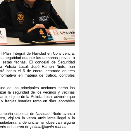
III Plan Integral de Navidad en Convivencia,
 la seguridad durante las semanas previas a
n estas fechas. El concejal de Seguridad
 la Policía Local, José Ramón Nieto, han
rá hasta el 6 de enero, centrada en tres
normativa en materia de tráfico, controles
una de las principales acciones serán los
tizar la seguridad de los vecinos y vecinas
rte, el jefe de la Policía Local advierte que
 y franjas horarias tanto en días laborables
 campaña especial de Navidad, Nieto avanza
, vigilará la venta ambulante ilegal y la
ciudadanía a denunciar si observan alguna
avés del correo de
policia@ajvila-real.es
.