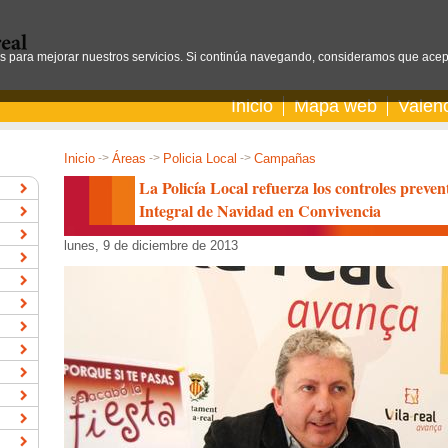
os para mejorar nuestros servicios. Si continúa navegando, consideramos que acep
Inicio
Mapa web
Valen
Inicio
->
Áreas
->
Policia Local
->
Campañas
La Policía Local refuerza los controles prevent
Integral de Navidad en Convivencia
lunes, 9 de diciembre de 2013