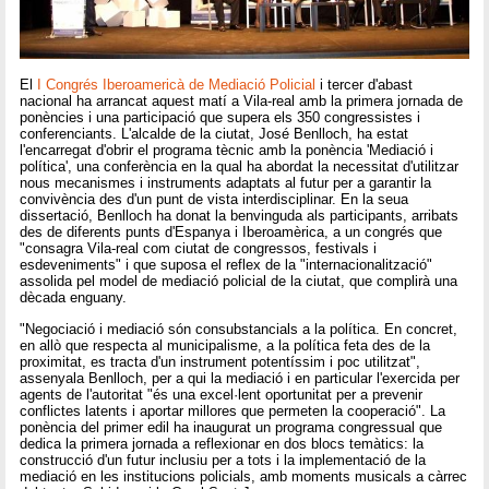
El
I Congrés Iberoamericà de Mediació Policial
i tercer d'abast
nacional ha arrancat aquest matí a Vila-real amb la primera jornada de
ponències i una participació que supera els 350 congressistes i
conferenciants. L'alcalde de la ciutat, José Benlloch, ha estat
l'encarregat d'obrir el programa tècnic amb la ponència 'Mediació i
política', una conferència en la qual ha abordat la necessitat d'utilitzar
nous mecanismes i instruments adaptats al futur per a garantir la
convivència des d'un punt de vista interdisciplinar. En la seua
dissertació, Benlloch ha donat la benvinguda als participants, arribats
des de diferents punts d'Espanya i Iberoamèrica, a un congrés que
"consagra Vila-real com ciutat de congressos, festivals i
esdeveniments" i que suposa el reflex de la "internacionalització"
assolida pel model de mediació policial de la ciutat, que complirà una
dècada enguany.
"Negociació i mediació són consubstancials a la política. En concret,
en allò que respecta al municipalisme, a la política feta des de la
proximitat, es tracta d'un instrument potentíssim i poc utilitzat",
assenyala Benlloch, per a qui la mediació i en particular l'exercida per
agents de l'autoritat "és una excel·lent oportunitat per a prevenir
conflictes latents i aportar millores que permeten la cooperació". La
ponència del primer edil ha inaugurat un programa congressual que
dedica la primera jornada a reflexionar en dos blocs temàtics: la
construcció d'un futur inclusiu per a tots i la implementació de la
mediació en les institucions policials, amb moments musicals a càrrec