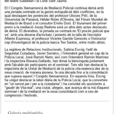
del teatre Subidown i la Coral Sant Jaume.
El I Congrés Iberoamericà de Mediació Policial continua demà amb
una jornada centrada en la gestió extrajudicial dels conflictes, en la
qual destaquen les ponències del professor Ulisses Pittí, de la
Universitat de Panamà; Hélder Risler d'Oliveira, del Fòrum Mundial de
Mediació de Brasil o el consultor Emilio Duró. El lliurament del primer
premi a la mediació Josep Redorta serà un altre dels actes destacats
de demà. El divendres, la jornada se centrarà en 'El procés policial que
ve', amb una desena d'activitats i ponents de la talla de l'escriptor
Alberto Espinosa, el professor Vicente Garrido Genovés o l'instructor
cap d'investigació de la policia basca Teo Santos, entre molts altres.
La regidora de Relacions Institucionals, Sabina Escrig; l'edil de
Seguretat Ciutadana, Javier Serralvo, i l'intendent general en cap de la
Policia Local, José Ramón Nieto; així com l'intendent Ramón Martínez
i la inspectora Rosana Gallardo, han donat la benvinguda juntament
amb l'alcalde als participants en el seminari. Tots ells han destacat la
trajectòria de la Unitat de Mediació de la policia vila-realenca des de la
seua creació, de manera pionera, fa una dècada fins a la consolidació
que suposa aquest I Congrés Iberoamericà. En aquesta línia, Escrig
ha volgut destacar la labor diària de la Policia Local, que la converteix
en "un servei per i per a la ciutadania" i ha convidat els assistents a
"gaudir de Vila-real", una ciutat, afegeix, que avança de la mà d'aquest
seminari i de la mediació en la seua consolidació com a seu de
congressos i festivals.
Galeria multimèdia