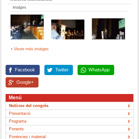
Imatges
Veure més imatges
Facebook
Twitter
WhatsApp
Google+
Menú
Notícies del congrés
Presentació
Programa
Ponents
Ponències i material