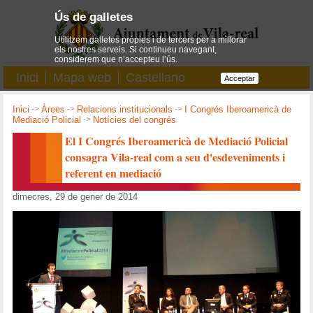
Ús de galletes
Utilitzem galletes pròpies i de tercers per a millorar
els nostres serveis. Si continueu navegant,
considerem que n’accepteu l’ús.
Inici
Mapa web
Castellano
Acceptar
Inici
->
Àrees
->
Relacions institucionals
->
I Congrés Iberoamericà de
Mediació Policial
->
Notícies del congrés
El I Congrés Iberoamericà de Mediació Policial
consagra Vila-real com a seu d'esdeveniments i
referent en mediació
dimecres, 29 de gener de 2014