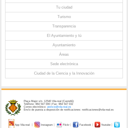
Tu ciudad
Turismo
Transparencia
El Ayuntamiento y tú
Ayuntamiento
Áreas
Sede electrónica
Ciudad de la Ciencia y la Innovación
Plaça Major s/n. 12540 Vila-real (Castelló)
Teléfono: 964 547 000 | Fax: 964 547 032
Correo electrónico:
atencio@vila-real.es
Envío de puesta a disposición de notificaciones: notificaciones@vila-real.es
App Vila-real
Instagram
Flickr
Facebook
Youtube