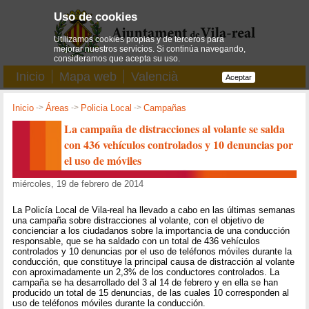
Uso de cookies
Utilizamos cookies propias y de terceros para
mejorar nuestros servicios. Si continúa navegando,
consideramos que acepta su uso.
Inicio
Mapa web
Valencià
Aceptar
Inicio
->
Áreas
->
Policia Local
->
Campañas
La campaña de distracciones al volante se salda
con 436 vehículos controlados y 10 denuncias por
el uso de móviles
miércoles, 19 de febrero de 2014
La Policía Local de Vila-real ha llevado a cabo en las últimas semanas
una campaña sobre distracciones al volante, con el objetivo de
concienciar a los ciudadanos sobre la importancia de una conducción
responsable, que se ha saldado con un total de 436 vehículos
controlados y 10 denuncias por el uso de teléfonos móviles durante la
conducción, que constituye la principal causa de distracción al volante
con aproximadamente un 2,3% de los conductores controlados. La
campaña se ha desarrollado del 3 al 14 de febrero y en ella se han
producido un total de 15 denuncias, de las cuales 10 corresponden al
uso de teléfonos móviles durante la conducción.