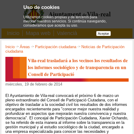
Uso de cookies
Utilizamos cookies propias y de terceros para
mejorar nuestros servicios. Si continúa navegando,
consideramos que acepta su uso.
Inicio
Mapa web
Valencià
Aceptar
Inicio
->
Áreas
->
Participación ciudadana
->
Noticias de Participación
ciudadana
Vila-real trasladará a los vecinos los resultados de
los informes sociológico y de transparencia en un
Consell de Participació
miércoles, 19 de febrero de 2014
El Ayuntamiento de Vila-real convocará el próximo 6 de marzo un
pleno extraordinario del Consell de Participació Ciutadana, con el
objetivo de trasladar a la sociedad civil los resultados de dos informes
encargados recientemente para "conocer mejor nuestra realidad y
profundizar en aspectos que mejorarán nuestra convivencia y nuestra
democracia". El concejal de Participación Ciudadana, Xavier Ochando,
se ha referido de esta manera al informe sobre la transparencia en la
gestión municipal y al estudio sociológico de la ciudad, encargado a
una empresa especializada para conocer las necesidades y