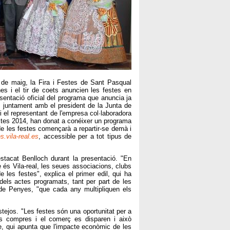
9 de maig, la Fira i Festes de Sant Pasqual
s i el tir de coets anuncien les festes en
sentació oficial del programa que anuncia ja
ch, juntament amb el president de la Junta de
 el representant de l'empresa col·laboradora
tes 2014, han donat a conéixer un programa
e les festes començarà a repartir-se demà i
.vila-real.es
, accessible per a tot tipus de
stacat Benlloch durant la presentació. "En
ue és Vila-real, les seues associacions, clubs
e les festes", explica el primer edil, qui ha
dels actes programats, tant per part de les
de Penyes, "que cada any multipliquen els
tejos. "Les festes són una oportunitat per a
es compres i el comerç es disparen i això
lde, qui apunta que l'impacte econòmic de les