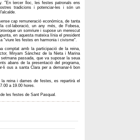
. "En tercer lloc, les festes patronals ens
stres tradicions i potenciar-les i són un
'alcalde.
 sense cap remuneració econòmica, de tanta
 la col·laboració, un any més, de Fobesa,
 provoque un somriure i supose un merescut
apunta, en aquesta mateixa línia el president
 a "viure les festes en harmonia i civisme".
 comptat amb la participació de la reina,
tor, Miryam Sánchez de la Nieta i Marina
a setmana passada, que va suposar la seua
nts abans de la presentació del programa,
-li ous a santa Clara per a demanar-li bon
la reina i dames de festes, es repartirà el
17.00 a 19.00 hores.
de les festes de Sant Pasqual.