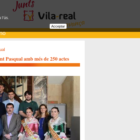
 l’ús.
Acceptar
ano
ual
Sant Pasqual amb més de 250 actes