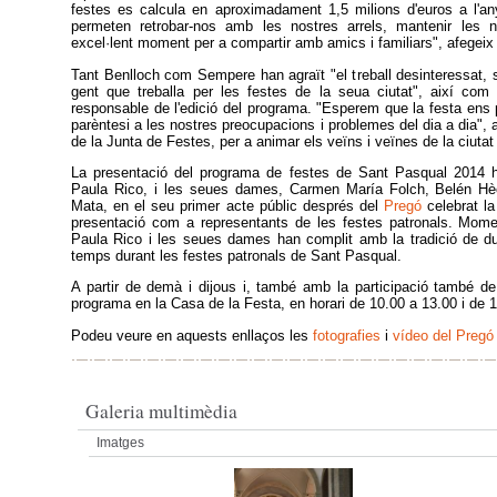
festes es calcula en aproximadament 1,5 milions d'euros a l'any
permeten retrobar-nos amb les nostres arrels, mantenir les no
excel·lent moment per a compartir amb amics i familiars", afegeix l
Tant Benlloch com Sempere han agraït "el treball desinteressat,
gent que treballa per les festes de la seua ciutat", així com
responsable de l'edició del programa. "Esperem que la festa ens
parèntesi a les nostres preocupacions i problemes del dia a dia", 
de la Junta de Festes, per a animar els veïns i veïnes de la ciutat
La presentació del programa de festes de Sant Pasqual 2014 ha
Paula Rico, i les seues dames, Carmen María Folch, Belén Hèc
Mata, en el seu primer acte públic després del
Pregó
celebrat l
presentació com a representants de les festes patronals. Mome
Paula Rico i les seues dames han complit amb la tradició de dur
temps durant les festes patronals de Sant Pasqual.
A partir de demà i dijous i, també amb la participació també de 
programa en la Casa de la Festa, en horari de 10.00 a 13.00 i de 
Podeu veure en aquests enllaços les
fotografies
i
vídeo del Pregó
Galeria multimèdia
Imatges