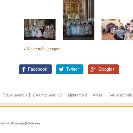
Veure més imatges
Facebook
Twitter
Google+
Transparència
L'Ajuntament i tu
Ajuntament
Àrees
Seu electròni
ions: notificaciones@vila-real.es