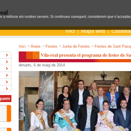
per a millorar els nostres serveis. Si continueu navegant, considerem que n’accepteu
Inici
Mapa web
Castell
Inici
->
Àrees
->
Festes
->
Junta de Festes
->
Festes de Sant Pasq
Vila-real presenta el programa de festes de 
dimarts, 6 de maig de 2014
quem