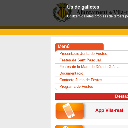
Ús de galletes
Utilitzem galletes pròpies i de tercers 
Menú
Presentació Junta de Festes
Festes de Sant Pasqual
Festes de la Mare de Déu de Gràcia
Documentació
Contacte Junta de Festes
Programa de Festes
Desta