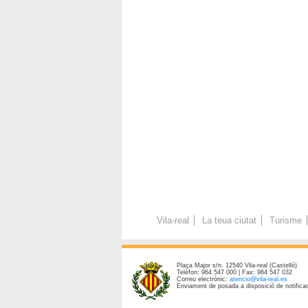
Vila-real
La teua ciutat
Turisme
Plaça Major s/n. 12540 Vila-real (Castelló)
Telèfon: 964 547 000 | Fax: 964 547 032
Correu electrònic:
atencio@vila-real.es
Enviament de posada a disposició de notificac