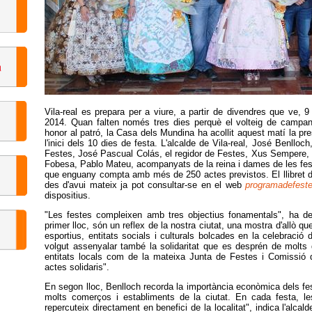
Vila-real es prepara per a viure, a partir de divendres que ve, 
2014. Quan falten només tres dies perquè el volteig de campane
honor al patró, la Casa dels Mundina ha acollit aquest matí la pre
l'inici dels 10 dies de festa. L'alcalde de Vila-real, José Benllo
Festes, José Pascual Colás, el regidor de Festes, Xus Sempere, i
Fobesa, Pablo Mateu, acompanyats de la reina i dames de les fes
que enguany compta amb més de 250 actes previstos. El llibret d
des d'avui mateix ja pot consultar-se en el web
programadefestes
dispositius.
"Les festes compleixen amb tres objectius fonamentals", ha de
primer lloc, són un reflex de la nostra ciutat, una mostra d'allò q
esportius, entitats socials i culturals bolcades en la celebració d
volgut assenyalar també la solidaritat que es desprén de molts 
entitats locals com de la mateixa Junta de Festes i Comissió 
actes solidaris".
En segon lloc, Benlloch recorda la importància econòmica dels fes
molts comerços i establiments de la ciutat. En cada festa, l
repercuteix directament en benefici de la localitat", indica l'alca