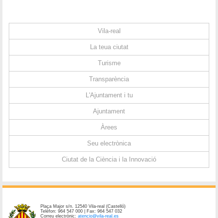
Vila-real
La teua ciutat
Turisme
Transparència
L'Ajuntament i tu
Ajuntament
Àrees
Seu electrònica
Ciutat de la Ciència i la Innovació
Plaça Major s/n. 12540 Vila-real (Castelló)
Telèfon: 964 547 000 | Fax: 964 547 032
Correu electrònic:
atencio@vila-real.es