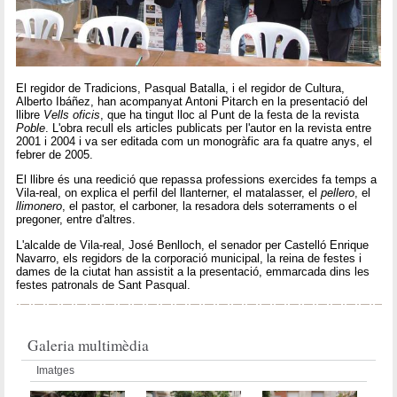
El regidor de Tradicions, Pasqual Batalla, i el regidor de Cultura,
Alberto Ibáñez, han acompanyat Antoni Pitarch en la presentació del
llibre
Vells oficis
, que ha tingut lloc al Punt de la festa de la revista
Poble
. L'obra recull els articles publicats per l'autor en la revista entre
2001 i 2004 i va ser editada com un monogràfic ara fa quatre anys, el
febrer de 2005.
El llibre és una reedició que repassa professions exercides fa temps a
Vila-real, on explica el perfil del llanterner, el matalasser, el
pellero
, el
llimonero
, el pastor, el carboner, la resadora dels soterraments o el
pregoner, entre d'altres.
L'alcalde de Vila-real, José Benlloch, el senador per Castelló Enrique
Navarro, els regidors de la corporació municipal, la reina de festes i
dames de la ciutat han assistit a la presentació, emmarcada dins les
festes patronals de Sant Pasqual.
Galeria multimèdia
Imatges