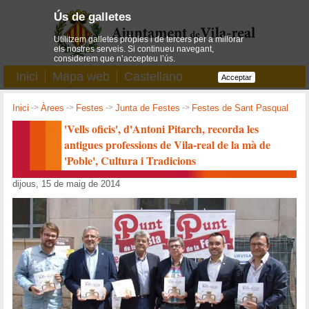
Ús de galletes
Utilitzem galletes pròpies i de tercers per a millorar
els nostres serveis. Si continueu navegant,
considerem que n’accepteu l’ús.
Inici
Mapa web
Castellano
Acceptar
Inici
->
Àrees
->
Festes
->
Junta de Festes
->
Festes de Sant Pasqual
'Vells oficis', d'Antoni Pitarch, recorda les
antigues professions de Vila-real de la mà de
'Poble', Cultura i Tradicions
dijous, 15 de maig de 2014