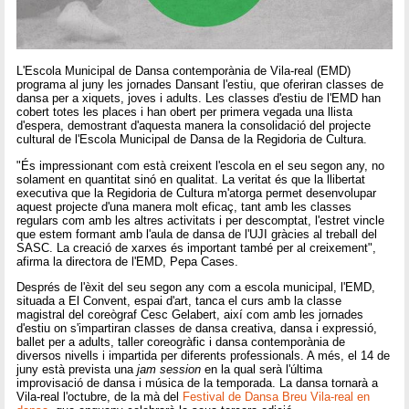
L'Escola Municipal de Dansa contemporània de Vila-real (EMD)
programa al juny les jornades Dansant l'estiu, que oferiran classes de
dansa per a xiquets, joves i adults. Les classes d'estiu de l'EMD han
cobert totes les places i han obert per primera vegada una llista
d'espera, demostrant d'aquesta manera la consolidació del projecte
cultural de l'Escola Municipal de Dansa de la Regidoria de Cultura.
"És impressionant com està creixent l'escola en el seu segon any, no
solament en quantitat sinó en qualitat. La veritat és que la llibertat
executiva que la Regidoria de Cultura m'atorga permet desenvolupar
aquest projecte d'una manera molt eficaç, tant amb les classes
regulars com amb les altres activitats i per descomptat, l'estret vincle
que estem formant amb l'aula de dansa de l'UJI gràcies al treball del
SASC. La creació de xarxes és important també per al creixement",
afirma la directora de l'EMD, Pepa Cases.
Després de l'èxit del seu segon any com a escola municipal, l'EMD,
situada a El Convent, espai d'art, tanca el curs amb la classe
magistral del coreògraf Cesc Gelabert, així com amb les jornades
d'estiu on s'impartiran classes de dansa creativa, dansa i expressió,
ballet per a adults, taller coreogràfic i dansa contemporània de
diversos nivells i impartida per diferents professionals. A més, el 14 de
juny està prevista una
jam session
en la qual serà l'última
improvisació de dansa i música de la temporada. La dansa tornarà a
Vila-real l'octubre, de la mà del
Festival de Dansa Breu Vila-real en