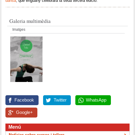
dansa
, que enguany celebrarà la seua tercera edició.
Galeria multimèdia
Imatges
Facebook
Twitter
WhatsApp
Google+
Menú
Notícies sobre cursos i tallers