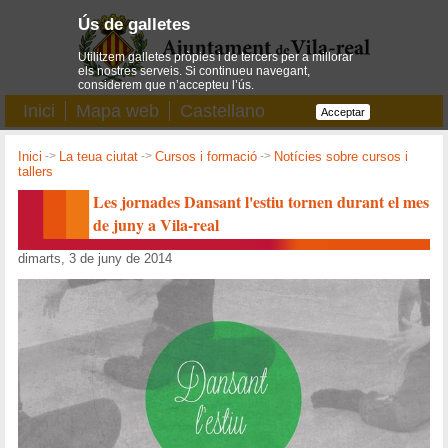
Ús de galletes
Utilitzem galletes pròpies i de tercers per a millorar
els nostres serveis. Si continueu navegant,
considerem que n’accepteu l’ús.
Inici
Mapa web
Castellano
Acceptar
Inici
->
La teua ciutat
->
Cursos i formació
->
Notícies sobre cursos i
tallers
Les jornades Dansant l'estiu tornen durant el mes
de juny a Vila-real
dimarts, 3 de juny de 2014