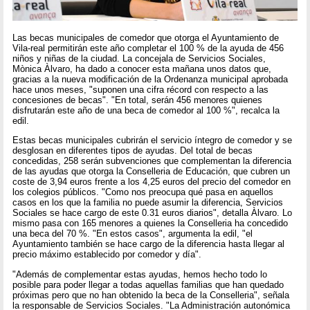
Las becas municipales de comedor que otorga el Ayuntamiento de
Vila-real permitirán este año completar el 100 % de la ayuda de 456
niños y niñas de la ciudad. La concejala de Servicios Sociales,
Mònica Àlvaro, ha dado a conocer esta mañana unos datos que,
gracias a la nueva modificación de la Ordenanza municipal aprobada
hace unos meses, "suponen una cifra récord con respecto a las
concesiones de becas". "En total, serán 456 menores quienes
disfrutarán este año de una beca de comedor al 100 %", recalca la
edil.
Estas becas municipales cubrirán el servicio íntegro de comedor y se
desglosan en diferentes tipos de ayudas. Del total de becas
concedidas, 258 serán subvenciones que complementan la diferencia
de las ayudas que otorga la Conselleria de Educación, que cubren un
coste de 3,94 euros frente a los 4,25 euros del precio del comedor en
los colegios públicos. "Como nos preocupa qué pasa en aquellos
casos en los que la familia no puede asumir la diferencia, Servicios
Sociales se hace cargo de este 0.31 euros diarios", detalla Àlvaro. Lo
mismo pasa con 165 menores a quienes la Conselleria ha concedido
una beca del 70 %. "En estos casos", argumenta la edil, "el
Ayuntamiento también se hace cargo de la diferencia hasta llegar al
precio máximo establecido por comedor y día".
"Además de complementar estas ayudas, hemos hecho todo lo
posible para poder llegar a todas aquellas familias que han quedado
próximas pero que no han obtenido la beca de la Conselleria", señala
la responsable de Servicios Sociales. "La Administración autonómica