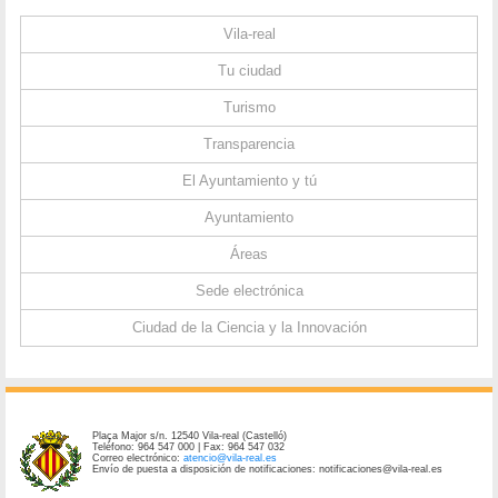
Vila-real
Tu ciudad
Turismo
Transparencia
El Ayuntamiento y tú
Ayuntamiento
Áreas
Sede electrónica
Ciudad de la Ciencia y la Innovación
Plaça Major s/n. 12540 Vila-real (Castelló)
Teléfono: 964 547 000 | Fax: 964 547 032
Correo electrónico:
atencio@vila-real.es
Envío de puesta a disposición de notificaciones: notificaciones@vila-real.es