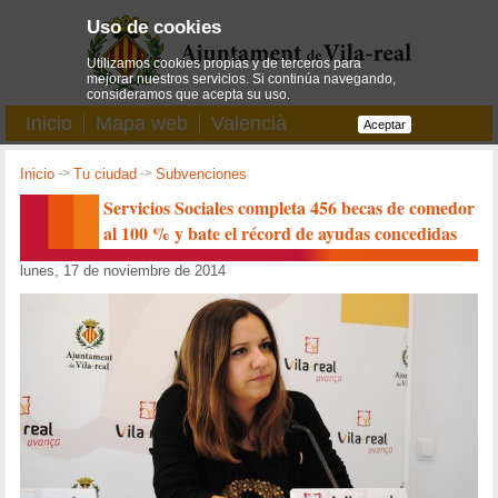
Uso de cookies
Utilizamos cookies propias y de terceros para
mejorar nuestros servicios. Si continúa navegando,
consideramos que acepta su uso.
Inicio
Mapa web
Valencià
Aceptar
Inicio
->
Tu ciudad
->
Subvenciones
Servicios Sociales completa 456 becas de comedor
al 100 % y bate el récord de ayudas concedidas
lunes, 17 de noviembre de 2014