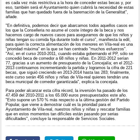
es cada vez más restrictiva a la hora de conceder estas becas y, por
eso, también será el Ayuntamiento quien cubrirá la necesidad de estas
familias que han quedado fuera de la baremación de la Generalitat",
añade.
"En definitiva, podemos decir que abarcamos todos aquellos casos en
los que la Conselleria no asume el coste íntegro de la beca y nos
hacemos cargo de nuevos casos para asegurarnos de que los niños y
niñas tengan su comida fija durante todo el curso", manifiesta la edil,
para quien la correcta alimentación de los menores en Vila-real es una
"prioridad máxima" en la que se han centrado "muchos esfuerzos".
"Así, en el curso 2010-2011, cuando estaba gobernando el PP, sólo se
concedió beca de comedor a 68 niños y niñas. En 2011-2012 serían
77, gracias a un aumento de presupuesto de la Concejalía; en el 2012-
2013 continuamos incrementando la partida y logramos la cifra de 221
becas, que siguió creciendo en 2013-2014 hasta las 283; finalmente,
este curso serán 456 niños y niñas de Vila-real quienes tendrán una
beca municipal de comedor garantizada", explica la concejala.
Para poder alcanzar esta cifra récord, la inversión ha pasado de los
47.459 del 2010-2011 a los 65.000 euros presupuestados este año.
"Esto supone un 570 % más respecto a la última gestión del Partido
Popular, que viene a demostrar cuál es la prioridad para el
Ayuntamiento de Vila-real, nuestros niños y niñas y rescatar familias
que en estos momentos tan difíciles están pasando por serias
dificultades", concluye la responsable de Servicios Sociales.