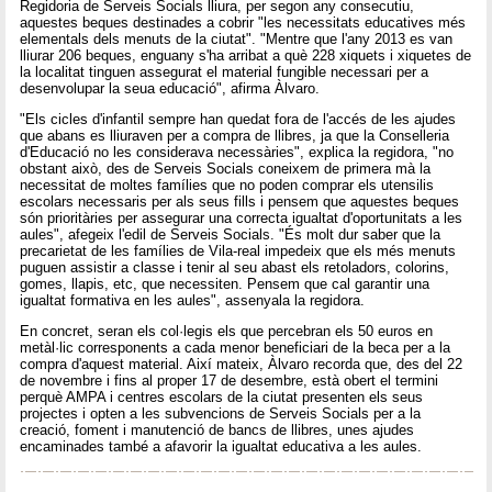
Regidoria de Serveis Socials lliura, per segon any consecutiu,
aquestes beques destinades a cobrir "les necessitats educatives més
elementals dels menuts de la ciutat". "Mentre que l'any 2013 es van
lliurar 206 beques, enguany s'ha arribat a què 228 xiquets i xiquetes de
la localitat tinguen assegurat el material fungible necessari per a
desenvolupar la seua educació", afirma Àlvaro.
"Els cicles d'infantil sempre han quedat fora de l'accés de les ajudes
que abans es lliuraven per a compra de llibres, ja que la Conselleria
d'Educació no les considerava necessàries", explica la regidora, "no
obstant això, des de Serveis Socials coneixem de primera mà la
necessitat de moltes famílies que no poden comprar els utensilis
escolars necessaris per als seus fills i pensem que aquestes beques
són prioritàries per assegurar una correcta igualtat d'oportunitats a les
aules", afegeix l'edil de Serveis Socials. "És molt dur saber que la
precarietat de les famílies de Vila-real impedeix que els més menuts
puguen assistir a classe i tenir al seu abast els retoladors, colorins,
gomes, llapis, etc, que necessiten. Pensem que cal garantir una
igualtat formativa en les aules", assenyala la regidora.
En concret, seran els col·legis els que percebran els 50 euros en
metàl·lic corresponents a cada menor beneficiari de la beca per a la
compra d'aquest material. Així mateix, Àlvaro recorda que, des del 22
de novembre i fins al proper 17 de desembre, està obert el termini
perquè AMPA i centres escolars de la ciutat presenten els seus
projectes i opten a les subvencions de Serveis Socials per a la
creació, foment i manutenció de bancs de llibres, unes ajudes
encaminades també a afavorir la igualtat educativa a les aules.