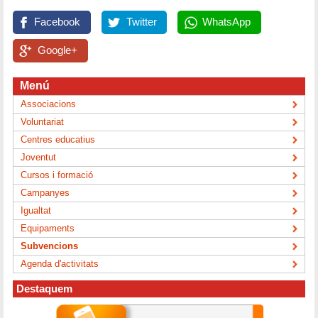
Facebook
Twitter
WhatsApp
Google+
Menú
Associacions
Voluntariat
Centres educatius
Joventut
Cursos i formació
Campanyes
Igualtat
Equipaments
Subvencions
Agenda d'activitats
Destaquem