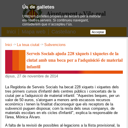
Ús de galletes
Utilitzem galletes pròpies i de tercers per a millorar
els nostres serveis. Si continueu navegant,
considerem que n’accepteu l’ús.
Inici
Mapa web
Castellano
Acceptar
Inici
->
La teua ciutat
->
Subvencions
Serveis Socials ajuda 228 xiquets i xiquetes de la
ciutat amb una beca per a l'adquisició de material
infantil
dijous, 27 de novembre de 2014
La Regidoria de Serveis Socials ha becat 228 xiquets i xiquetes dels
tres primers cursos d'infantil dels centres públics i concertats de la
ciutat per a l'adquisició de material infantil. "Aquestes beques, per un
valor de 50 euros, s'atorguen a menors amb escassos recursos
econòmics i tenen la finalitat d'aconseguir que els receptors de la
subvenció puguen disposar, com la resta dels seus companys, de
materials escolars en els cicles d'infantil", explica la responsable de
l'àrea, Mònica Àlvaro.
A falta de la revisió de possibles al·legacions a la llista provisional, la