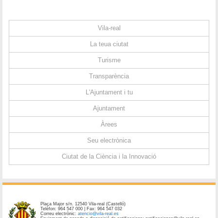
Vila-real
La teua ciutat
Turisme
Transparència
L'Ajuntament i tu
Ajuntament
Àrees
Seu electrònica
Ciutat de la Ciència i la Innovació
Plaça Major s/n. 12540 Vila-real (Castelló)
Telèfon: 964 547 000 | Fax: 964 547 032
Correu electrònic:
atencio@vila-real.es