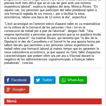
preveia molt més difícil que en el cas de gent amb una mínima
experiència laboral", explica la regidora del àrea, Mònica Àlvaro. "En
aquest cas, les persones que participen del taller prelaboral opten a
una formació reglada de sis mesos i, per a facilitar la seua
assistència, rebran una beca de 12 euros al dia", especifica.
"L'èxit aconseguit en l'anterior edició d'aquest taller es va materialitzar
en la millora de la formació de les persones i fins i tot en la
consecució de treball per a part de l'alumnat", afegeix l'edil. "Una
segona oportunitat a persones que pensaven que ja no quedava eixida
a la seua situació", ha matisat Àlvaro, qui lamenta que "ni des de la
Diputació ni des de Conselleria o el Servef hi ha una aposta ferma per
tallers becats que permeten a les persones sense experiència de
treball rebre una formació laboral al mateix temps que es garanteix la
seua subsistència econòmica, ja que aquest és l'únic taller d'aquestes
característiques que podem oferir ara per ara a Vila-real davant la
negativa de les administracions supramunicipals a finançar tallers
prelaborals", conclou.
Facebook
Twitter
WhatsApp
Google+
Menú