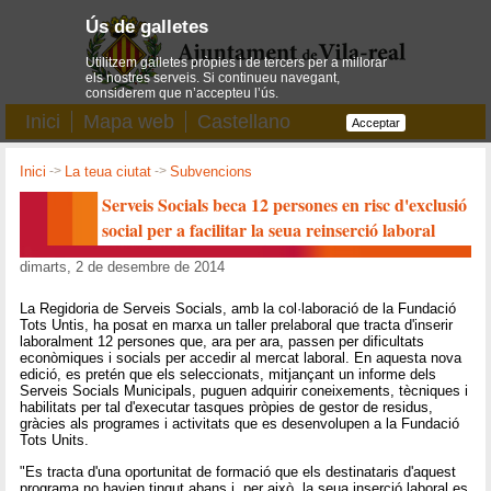
Ús de galletes
Utilitzem galletes pròpies i de tercers per a millorar
els nostres serveis. Si continueu navegant,
considerem que n’accepteu l’ús.
Inici
Mapa web
Castellano
Acceptar
Inici
->
La teua ciutat
->
Subvencions
Serveis Socials beca 12 persones en risc d'exclusió
social per a facilitar la seua reinserció laboral
dimarts, 2 de desembre de 2014
La Regidoria de Serveis Socials, amb la col·laboració de la Fundació
Tots Untis, ha posat en marxa un taller prelaboral que tracta d'inserir
laboralment 12 persones que, ara per ara, passen per dificultats
econòmiques i socials per accedir al mercat laboral. En aquesta nova
edició, es pretén que els seleccionats, mitjançant un informe dels
Serveis Socials Municipals, puguen adquirir coneixements, tècniques i
habilitats per tal d'executar tasques pròpies de gestor de residus,
gràcies als programes i activitats que es desenvolupen a la Fundació
Tots Units.
"Es tracta d'una oportunitat de formació que els destinataris d'aquest
programa no havien tingut abans i, per això, la seua inserció laboral es