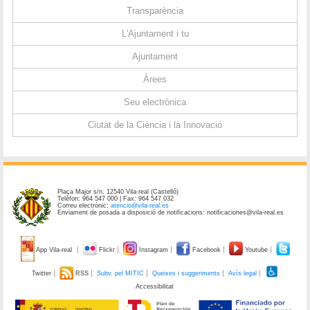
Transparència
L'Ajuntament i tu
Ajuntament
Àrees
Seu electrònica
Ciutat de la Ciència i la Innovació
Plaça Major s/n. 12540 Vila-real (Castelló)
Telèfon: 964 547 000 | Fax: 964 547 032
Correu electrònic:
atencio@vila-real.es
Enviament de posada a disposició de notificacions: notificaciones@vila-real.es
App Vila-real
Flickr
Instagram
Facebook
Youtube
Twitter
RSS
Subv. pel MITIC
Queixes i suggeriments
Avís legal
Accessibilitat