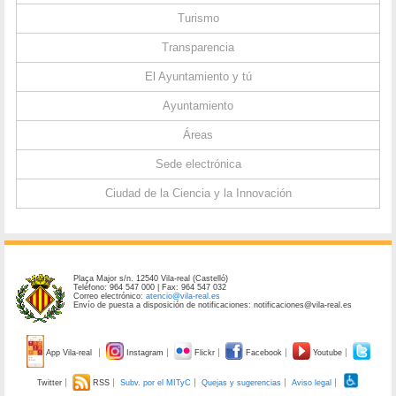
Turismo
Transparencia
El Ayuntamiento y tú
Ayuntamiento
Áreas
Sede electrónica
Ciudad de la Ciencia y la Innovación
Plaça Major s/n. 12540 Vila-real (Castelló)
Teléfono: 964 547 000 | Fax: 964 547 032
Correo electrónico:
atencio@vila-real.es
Envío de puesta a disposición de notificaciones: notificaciones@vila-real.es
App Vila-real
Instagram
Flickr
Facebook
Youtube
Twitter
RSS
Subv. por el MITyC
Quejas y sugerencias
Aviso legal