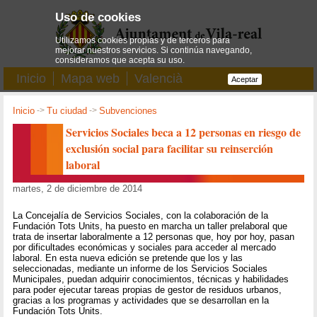
Uso de cookies
Utilizamos cookies propias y de terceros para
mejorar nuestros servicios. Si continúa navegando,
consideramos que acepta su uso.
Inicio
Mapa web
Valencià
Aceptar
Inicio
->
Tu ciudad
->
Subvenciones
Servicios Sociales beca a 12 personas en riesgo de
exclusión social para facilitar su reinserción
laboral
martes, 2 de diciembre de 2014
La Concejalía de Servicios Sociales, con la colaboración de la
Fundación Tots Units, ha puesto en marcha un taller prelaboral que
trata de insertar laboralmente a 12 personas que, hoy por hoy, pasan
por dificultades económicas y sociales para acceder al mercado
laboral. En esta nueva edición se pretende que los y las
seleccionadas, mediante un informe de los Servicios Sociales
Municipales, puedan adquirir conocimientos, técnicas y habilidades
para poder ejecutar tareas propias de gestor de residuos urbanos,
gracias a los programas y actividades que se desarrollan en la
Fundación Tots Units.