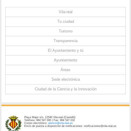
Vila-real
Tu ciudad
Turismo
Transparencia
El Ayuntamiento y tú
Ayuntamiento
Áreas
Sede electrónica
Ciudad de la Ciencia y la Innovación
Plaça Major s/n. 12540 Vila-real (Castelló)
Teléfono: 964 547 000 | Fax: 964 547 032
Correo electrónico:
atencio@vila-real.es
Envío de puesta a disposición de notificaciones: notificaciones@vila-real.es