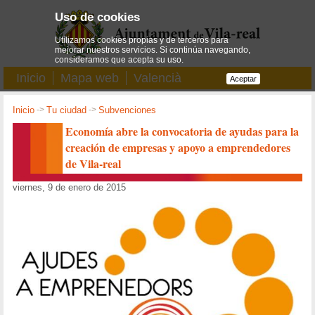
Uso de cookies
Utilizamos cookies propias y de terceros para
mejorar nuestros servicios. Si continúa navegando,
consideramos que acepta su uso.
Inicio
Mapa web
Valencià
Aceptar
Inicio
->
Tu ciudad
->
Subvenciones
Economía abre la convocatoria de ayudas para la
creación de empresas y apoyo a emprendedores
de Vila-real
viernes, 9 de enero de 2015