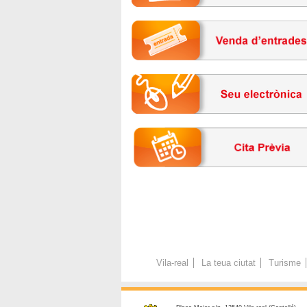
Vila-real
La teua ciutat
Turisme