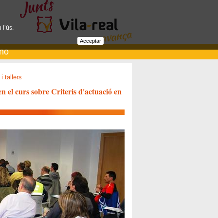
 l’ús.
Acceptar
ano
i tallers
n el curs sobre Criteris d'actuació en