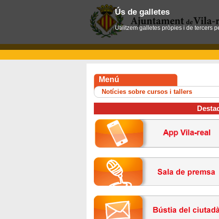
Ús de galletes
Utilitzem galletes pròpies i de tercers 
Menú
Notícies sobre cursos i tallers
Desta