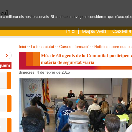
per a millorar els nostres serveis. Si continueu navegant, considerem que n’accepteu
Inici
Mapa web
Castell
Inici
->
La teua ciutat
->
Cursos i formació
->
Notícies sobre cursos 
Més de 60 agents de la Comunitat participen e
matèria de seguretat viària
quem
dimecres, 4 de febrer de 2015